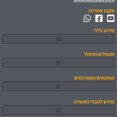
office@mishpaha.org.il
עקבו אחרינו:
מידע כללי
מטפלים וטיפול
מתמחים וסטודנטים
תוכניות לימוד והכשרה מאושרות 1
מידע לחברי האגודה