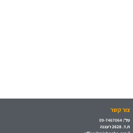
צור קשר
טל':
09-7467064
ת.ד. 2628 רעננה