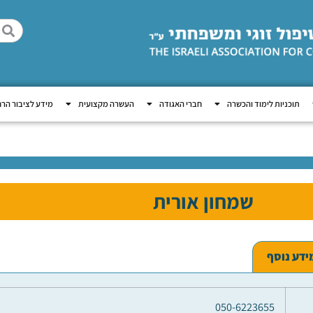
תוכניות לימוד והכשרה
חברי האגודה
העשרה מקצועית
מידע לציבור הר
שמחון אורית
ידע נוסף
050-6223655