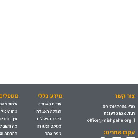
צור קשר
מידע כללי
מטפלים 
אודות האגודה
איתור מטפל
טל':
09-7467064
הנהלת האגודה
מהו טיפול 
ת.ד. 2628 רעננה
תיעוד הפעילות
איך בוחרים
office@mishpaha.org.il
מסמכי האגודה
מה חשוב לד
עקבו אחרינו:
מפת אתר
התחנות הצי