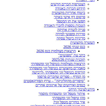
הצטרפות חברים חדשים
חידוש חברות באגודה
ביטוח אחריות מקצועית
פרסום דף אישי באתר
חפשו את תו המטפל
הטבות נוספות לחברי האגודה
פנייה לועדת אתיקה
סדרות ומפגשי למידה
מדיניות ביטול עסקה
העשרה מקצועית
כנס שנתי 2026
הרצאות מצולמות כנס 2026
כתב עת "מפגשים"
תוכנית שנתית 2025/26
הרצאות מצולמות בטיפול זוגי ומשפחתי
מאמרים מקצועיים בטיפול זוגי ומשפחתי
קורסים בטיפול זוגי ומשפחתי -לרכישה
מן המדף – ספרים שחברים פרסמו
"סיפורים מהקליניקה" – ערוץ הפודקאסטים
כנסים ואירועים של ארגונים אחרים
מידע לציבור הרחב
איתור מטפל זוגי ומשפחתי מוסמך
מהו טיפול זוגי ומשפחתי
איך בוחרים מטפל זוגי?