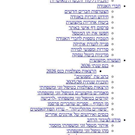
תוכניות לימוד והכשרה מאושרות
חברי האגודה
הצטרפות חברים חדשים
חידוש חברות באגודה
ביטוח אחריות מקצועית
פרסום דף אישי באתר
חפשו את תו המטפל
הטבות נוספות לחברי האגודה
פנייה לועדת אתיקה
סדרות ומפגשי למידה
מדיניות ביטול עסקה
העשרה מקצועית
כנס שנתי 2026
הרצאות מצולמות כנס 2026
כתב עת "מפגשים"
תוכנית שנתית 2025/26
הרצאות מצולמות בטיפול זוגי ומשפחתי
מאמרים מקצועיים בטיפול זוגי ומשפחתי
קורסים בטיפול זוגי ומשפחתי -לרכישה
מן המדף – ספרים שחברים פרסמו
"סיפורים מהקליניקה" – ערוץ הפודקאסטים
כנסים ואירועים של ארגונים אחרים
מידע לציבור הרחב
איתור מטפל זוגי ומשפחתי מוסמך
מהו טיפול זוגי ומשפחתי