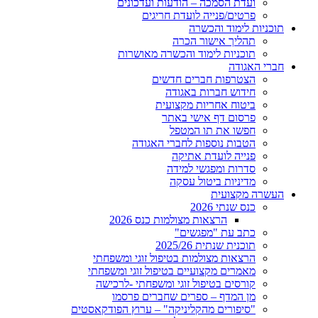
ועדת הסמכה – הודעות ועדכונים
פרטים/פנייה לועדת חריגים
תוכניות לימוד והכשרה
תהליך אישור הכרה
תוכניות לימוד והכשרה מאושרות
חברי האגודה
הצטרפות חברים חדשים
חידוש חברות באגודה
ביטוח אחריות מקצועית
פרסום דף אישי באתר
חפשו את תו המטפל
הטבות נוספות לחברי האגודה
פנייה לועדת אתיקה
סדרות ומפגשי למידה
מדיניות ביטול עסקה
העשרה מקצועית
כנס שנתי 2026
הרצאות מצולמות כנס 2026
כתב עת "מפגשים"
תוכנית שנתית 2025/26
הרצאות מצולמות בטיפול זוגי ומשפחתי
מאמרים מקצועיים בטיפול זוגי ומשפחתי
קורסים בטיפול זוגי ומשפחתי -לרכישה
מן המדף – ספרים שחברים פרסמו
"סיפורים מהקליניקה" – ערוץ הפודקאסטים