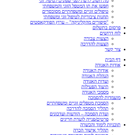
מה חשוב לדעת לפני שפונים לטיפול זוגי
חפשו את תו המטפל הזוגי והמשפחתי
טיפולים זוגיים ומשפחתיים מסובסדים
תחנות ציבוריות לטיפול זוגי ומשפחתי
"סיפורים מהקליניקה" – ערוץ הפודקאסטים
פרסום בתשלום
לוח דרושים
הצעות עבודה
הצעות להדרכה
צור קשר
דף הבית
אודות האגודה
אודות האגודה
הנהלת האגודה
ועדות האגודה
תיעוד הפעילות
מסמכי האגודה
מועמדות להסמכה
הסמכת מטפלים זוגיים ומשפחתיים
תהליך הסמכה להדרכה
ועדת הסמכה – הודעות ועדכונים
פרטים/פנייה לועדת חריגים
תוכניות לימוד והכשרה
תהליך אישור הכרה