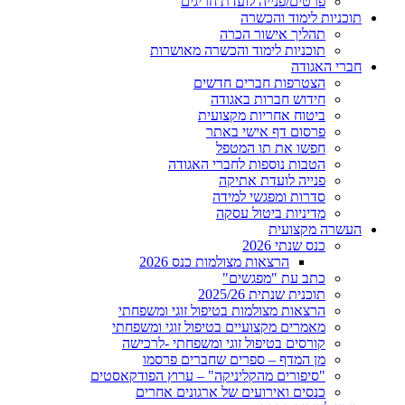
פרטים/פנייה לועדת חריגים
תוכניות לימוד והכשרה
תהליך אישור הכרה
תוכניות לימוד והכשרה מאושרות
חברי האגודה
הצטרפות חברים חדשים
חידוש חברות באגודה
ביטוח אחריות מקצועית
פרסום דף אישי באתר
חפשו את תו המטפל
הטבות נוספות לחברי האגודה
פנייה לועדת אתיקה
סדרות ומפגשי למידה
מדיניות ביטול עסקה
העשרה מקצועית
כנס שנתי 2026
הרצאות מצולמות כנס 2026
כתב עת "מפגשים"
תוכנית שנתית 2025/26
הרצאות מצולמות בטיפול זוגי ומשפחתי
מאמרים מקצועיים בטיפול זוגי ומשפחתי
קורסים בטיפול זוגי ומשפחתי -לרכישה
מן המדף – ספרים שחברים פרסמו
"סיפורים מהקליניקה" – ערוץ הפודקאסטים
כנסים ואירועים של ארגונים אחרים