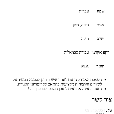
שפה
עברית
אזור
חיפה, צפון
ישוב
חיפה
רקע אקדמי
עבודה סוציאלית
תואר
M.A
הסמכת האגודה ניתנת לאחר אישור תיק הסמכה המעיד על
לימודים והתמחות מקצועית בהתאם לקריטריוני האגודה.
האגודה אינה אחראית לתוכן המתפרסם בדף זה !
צור קשר
טל':
09-7467064