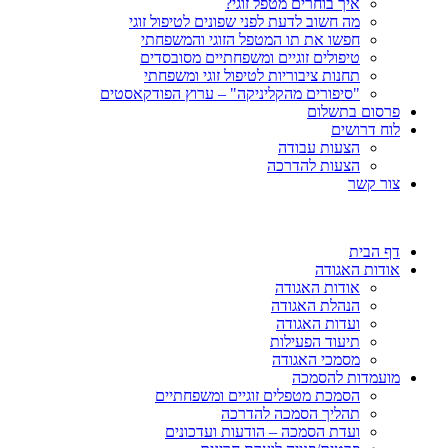
איך בוחרים מטפל זוגי?
מה חשוב לדעת לפני שפונים לטיפול זוגי
חפשו את תו המטפל הזוגי והמשפחתי
טיפולים זוגיים ומשפחתיים מסובסדים
תחנות ציבוריות לטיפול זוגי ומשפחתי
"סיפורים מהקליניקה" – ערוץ הפודקאסטים
פרסום בתשלום
לוח דרושים
הצעות עבודה
הצעות להדרכה
צור קשר
דף הבית
אודות האגודה
אודות האגודה
הנהלת האגודה
ועדות האגודה
תיעוד הפעילות
מסמכי האגודה
מועמדות להסמכה
הסמכת מטפלים זוגיים ומשפחתיים
תהליך הסמכה להדרכה
ועדת הסמכה – הודעות ועדכונים