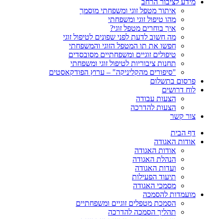
מידע לציבור הרחב
איתור מטפל זוגי ומשפחתי מוסמך
מהו טיפול זוגי ומשפחתי
איך בוחרים מטפל זוגי?
מה חשוב לדעת לפני שפונים לטיפול זוגי
חפשו את תו המטפל הזוגי והמשפחתי
טיפולים זוגיים ומשפחתיים מסובסדים
תחנות ציבוריות לטיפול זוגי ומשפחתי
"סיפורים מהקליניקה" – ערוץ הפודקאסטים
פרסום בתשלום
לוח דרושים
הצעות עבודה
הצעות להדרכה
צור קשר
דף הבית
אודות האגודה
אודות האגודה
הנהלת האגודה
ועדות האגודה
תיעוד הפעילות
מסמכי האגודה
מועמדות להסמכה
הסמכת מטפלים זוגיים ומשפחתיים
תהליך הסמכה להדרכה