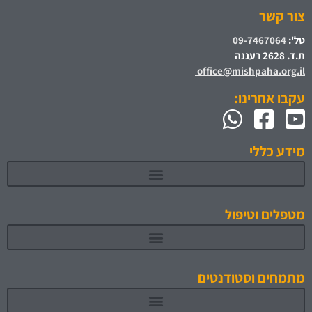
צור קשר
טל':
09-7467064
ת.ד. 2628 רעננה
office@mishpaha.org.il
עקבו אחרינו:
מידע כללי
מטפלים וטיפול
מתמחים וסטודנטים