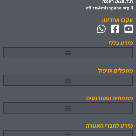
ת.ד. 2628 רעננה
office@mishpaha.org.il
עקבו אחרינו:
מידע כללי
מטפלים וטיפול
מתמחים וסטודנטים
תוכניות לימוד והכשרה מאושרות 1
מידע לחברי האגודה