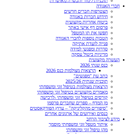
תוכניות לימוד והכשרה מאושרות
חברי האגודה
הצטרפות חברים חדשים
חידוש חברות באגודה
ביטוח אחריות מקצועית
פרסום דף אישי באתר
חפשו את תו המטפל
הטבות נוספות לחברי האגודה
פנייה לועדת אתיקה
סדרות ומפגשי למידה
מדיניות ביטול עסקה
העשרה מקצועית
כנס שנתי 2026
הרצאות מצולמות כנס 2026
כתב עת "מפגשים"
תוכנית שנתית 2025/26
הרצאות מצולמות בטיפול זוגי ומשפחתי
מאמרים מקצועיים בטיפול זוגי ומשפחתי
קורסים בטיפול זוגי ומשפחתי -לרכישה
מן המדף – ספרים שחברים פרסמו
"סיפורים מהקליניקה" – ערוץ הפודקאסטים
כנסים ואירועים של ארגונים אחרים
מידע לציבור הרחב
איתור מטפל זוגי ומשפחתי מוסמך
מהו טיפול זוגי ומשפחתי