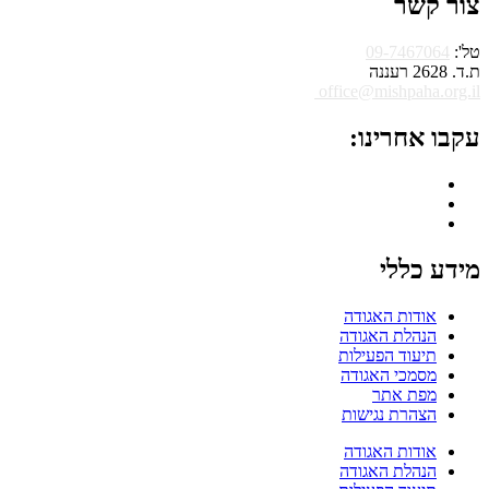
צור קשר
טל':
09-7467064
ת.ד. 2628 רעננה
office@mishpaha.org.il
עקבו אחרינו:
מידע כללי
אודות האגודה
הנהלת האגודה
תיעוד הפעילות
מסמכי האגודה
מפת אתר
הצהרת נגישות
אודות האגודה
הנהלת האגודה