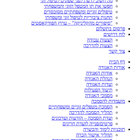
מה חשוב לדעת לפני שפונים לטיפול זוגי
חפשו את תו המטפל הזוגי והמשפחתי
טיפולים זוגיים ומשפחתיים מסובסדים
תחנות ציבוריות לטיפול זוגי ומשפחתי
"סיפורים מהקליניקה" – ערוץ הפודקאסטים
פרסום בתשלום
לוח דרושים
הצעות עבודה
הצעות להדרכה
צור קשר
דף הבית
אודות האגודה
אודות האגודה
הנהלת האגודה
ועדות האגודה
תיעוד הפעילות
מסמכי האגודה
מועמדות להסמכה
הסמכת מטפלים זוגיים ומשפחתיים
תהליך הסמכה להדרכה
ועדת הסמכה – הודעות ועדכונים
פרטים/פנייה לועדת חריגים
תוכניות לימוד והכשרה
תהליך אישור הכרה