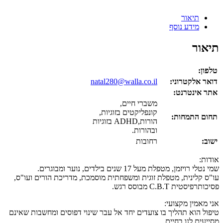
תיאור
מידע נוסף
תיאור
טלפון:
דואר אלקטרוני:
natal280@walla.co.il
אתר אינטרנט:
משברי חיים,
קונפליקטים בזוגיות,
תחום התמחות:
הורות,ADHD בזוגיות
ובהורות.
ישוב:
רחובות
אודות:
שמי נטלי רויזמן, מטפלת מעל 17 שנים בילדים, נוער ומבוגרים.
עו"ס קלינית, מטפלת זוגית ומשפחתית מוסמכת, מדריכת הורים ועו"ס,
פסיכותרפיסטית C.B.T מבוסס רגש.
אני מאמין מקצועי:
טיפול הוא תהליך בו צועדים יחד אל עבר שינוי דפוסים ומחשבות שאינם
מסייעים לנו בחיים