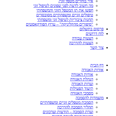
איך בוחרים מטפל זוגי?
מה חשוב לדעת לפני שפונים לטיפול זוגי
חפשו את תו המטפל הזוגי והמשפחתי
טיפולים זוגיים ומשפחתיים מסובסדים
תחנות ציבוריות לטיפול זוגי ומשפחתי
"סיפורים מהקליניקה" – ערוץ הפודקאסטים
פרסום בתשלום
לוח דרושים
הצעות עבודה
הצעות להדרכה
צור קשר
דף הבית
אודות האגודה
אודות האגודה
הנהלת האגודה
ועדות האגודה
תיעוד הפעילות
מסמכי האגודה
מועמדות להסמכה
הסמכת מטפלים זוגיים ומשפחתיים
תהליך הסמכה להדרכה
ועדת הסמכה – הודעות ועדכונים