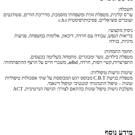
השכלה:
עו"ס קלינית, מטפלת זוגית ומשפחתי מוסמכת, מדריכת הורים, סטודנטים
ועובדים סוציאליים. פסיכותרפיסטית c.b.t
ניסיון מקצועי:
בריאות הנפש, עבודה עם חרדה, דיכאון, אלימות במשפחה, פגיעות
מיניות, בגידה
תחומי התמחות:
מטפלת בילדים, נוער ומבוגרים. מתמחה בשליטה בכעסים,
התפרצויות,קשיי ויסות, חרדה, adhd, משברי חיים על הרצף ההתפתחותי.
שיטות וגישות טיפוליות:
מטפלת בגישת C.B.T מבוסס רגש המבוססת על שתי אסכולות טיפוליות
שונות – טיפול התנהגותי קוגנטיבי וטיפול דינאמי.
משלבת גישות טיפול שונות בהתאם לצורך: הגישה הנרטיבית, ACT
מידע נוסף