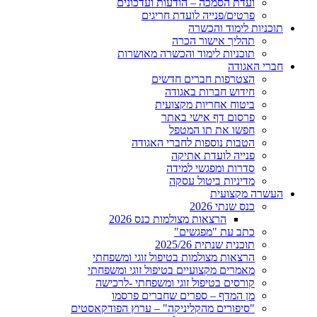
ועדת הסמכה – הודעות ועדכונים
פרטים/פנייה לועדת חריגים
תוכניות לימוד והכשרה
תהליך אישור הכרה
תוכניות לימוד והכשרה מאושרות
חברי האגודה
הצטרפות חברים חדשים
חידוש חברות באגודה
ביטוח אחריות מקצועית
פרסום דף אישי באתר
חפשו את תו המטפל
הטבות נוספות לחברי האגודה
פנייה לועדת אתיקה
סדרות ומפגשי למידה
מדיניות ביטול עסקה
העשרה מקצועית
כנס שנתי 2026
הרצאות מצולמות כנס 2026
כתב עת "מפגשים"
תוכנית שנתית 2025/26
הרצאות מצולמות בטיפול זוגי ומשפחתי
מאמרים מקצועיים בטיפול זוגי ומשפחתי
קורסים בטיפול זוגי ומשפחתי -לרכישה
מן המדף – ספרים שחברים פרסמו
"סיפורים מהקליניקה" – ערוץ הפודקאסטים