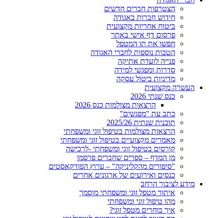
הצטרפות חברים חדשים
חידוש חברות באגודה
ביטוח אחריות מקצועית
פרסום דף אישי באתר
חפשו את תו המטפל
הטבות נוספות לחברי האגודה
פנייה לועדת אתיקה
סדרות ומפגשי למידה
מדיניות ביטול עסקה
העשרה מקצועית
כנס שנתי 2026
הרצאות מצולמות כנס 2026
כתב עת "מפגשים"
תוכנית שנתית 2025/26
הרצאות מצולמות בטיפול זוגי ומשפחתי
מאמרים מקצועיים בטיפול זוגי ומשפחתי
קורסים בטיפול זוגי ומשפחתי -לרכישה
מן המדף – ספרים שחברים פרסמו
"סיפורים מהקליניקה" – ערוץ הפודקאסטים
כנסים ואירועים של ארגונים אחרים
מידע לציבור הרחב
איתור מטפל זוגי ומשפחתי מוסמך
מהו טיפול זוגי ומשפחתי
איך בוחרים מטפל זוגי?