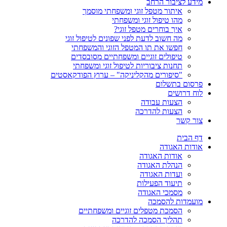
מידע לציבור הרחב
איתור מטפל זוגי ומשפחתי מוסמך
מהו טיפול זוגי ומשפחתי
איך בוחרים מטפל זוגי?
מה חשוב לדעת לפני שפונים לטיפול זוגי
חפשו את תו המטפל הזוגי והמשפחתי
טיפולים זוגיים ומשפחתיים מסובסדים
תחנות ציבוריות לטיפול זוגי ומשפחתי
"סיפורים מהקליניקה" – ערוץ הפודקאסטים
פרסום בתשלום
לוח דרושים
הצעות עבודה
הצעות להדרכה
צור קשר
דף הבית
אודות האגודה
אודות האגודה
הנהלת האגודה
ועדות האגודה
תיעוד הפעילות
מסמכי האגודה
מועמדות להסמכה
הסמכת מטפלים זוגיים ומשפחתיים
תהליך הסמכה להדרכה