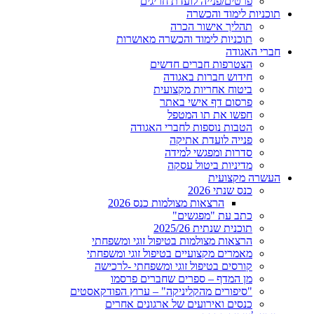
פרטים/פנייה לועדת חריגים
תוכניות לימוד והכשרה
תהליך אישור הכרה
תוכניות לימוד והכשרה מאושרות
חברי האגודה
הצטרפות חברים חדשים
חידוש חברות באגודה
ביטוח אחריות מקצועית
פרסום דף אישי באתר
חפשו את תו המטפל
הטבות נוספות לחברי האגודה
פנייה לועדת אתיקה
סדרות ומפגשי למידה
מדיניות ביטול עסקה
העשרה מקצועית
כנס שנתי 2026
הרצאות מצולמות כנס 2026
כתב עת "מפגשים"
תוכנית שנתית 2025/26
הרצאות מצולמות בטיפול זוגי ומשפחתי
מאמרים מקצועיים בטיפול זוגי ומשפחתי
קורסים בטיפול זוגי ומשפחתי -לרכישה
מן המדף – ספרים שחברים פרסמו
"סיפורים מהקליניקה" – ערוץ הפודקאסטים
כנסים ואירועים של ארגונים אחרים