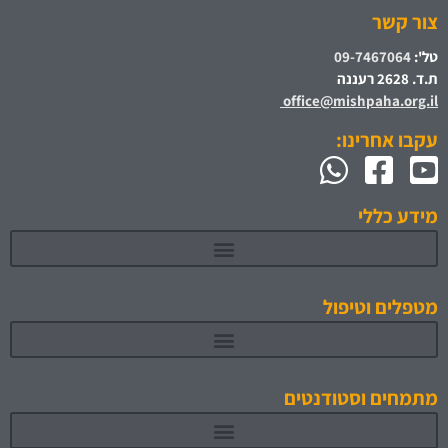
צור קשר
טל':
09-7467064
ת.ד. 2628 רעננה
office@mishpaha.org.il
עקבו אחרינו:
מידע כללי
מטפלים וטיפול
מתמחים וסטודנטים