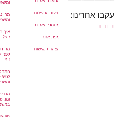
הנהלת האגודה
ומשפח
עקבו אחרינו:
תיעוד הפעילות
מהו טי
ומשפח
מסמכי האגודה
איך ב
מפת אתר
זוגי?
הצהרת נגישות
מה חש
לפני ש
זוגי
התחנו
לטיפול 
ומשפח
מרכזים
ומניעת
במשפ
חפשו 