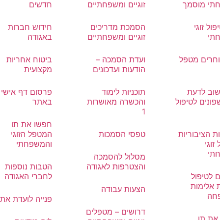
תי מוסמך
זוגיים ומשפחתיים
חדשים
פול זוגי
הסמכת מדריכים
חידוש חברות
תי
זוגיים ומשפחתיים
באגודה
וחרים מטפל
ועדת הסמכה –
ביטוח אחריות
הודעות ועדכונים
מקצועית
וב לדעת
תוכניות לימוד
פרסום דף אישי
פונים לטיפול
והכשרה מאושרות
באתר
1
חפשו את תו
ת הציבוריות
טפסי הסמכות
המטפל הזוגי
זוגי
והמשפחתי
תי
מסלול להסמכה
והצטרפות לאגודה
הטבות נוספות
 לטיפול
לחברי האגודה
 אלימות
הצעות עבודה
חה
פנייה לועדת את
דרושים – מטפלים
את תו