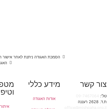
הסמכת האגודה ניתנת לאחר אישור תי
האגו
צור קשר
מידע כללי
מטפל
וטיפו
טל':
09-7467064
אודות האגודה
ת.ד. 2628 רעננה
איתור 
office@mishpaha.org.il