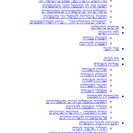
מה חשוב לדעת לפני שפונים לטיפול זוגי
חפשו את תו המטפל הזוגי והמשפחתי
טיפולים זוגיים ומשפחתיים מסובסדים
תחנות ציבוריות לטיפול זוגי ומשפחתי
"סיפורים מהקליניקה" – ערוץ הפודקאסטים
פרסום בתשלום
לוח דרושים
הצעות עבודה
הצעות להדרכה
צור קשר
דף הבית
אודות האגודה
אודות האגודה
הנהלת האגודה
ועדות האגודה
תיעוד הפעילות
מסמכי האגודה
מועמדות להסמכה
הסמכת מטפלים זוגיים ומשפחתיים
תהליך הסמכה להדרכה
ועדת הסמכה – הודעות ועדכונים
פרטים/פנייה לועדת חריגים
תוכניות לימוד והכשרה
תהליך אישור הכרה