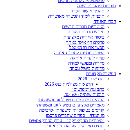
פרטים/פנייה לועדת חריגים
תוכניות לימוד והכשרה
תהליך אישור הכרה
תוכניות לימוד והכשרה מאושרות
חברי האגודה
הצטרפות חברים חדשים
חידוש חברות באגודה
ביטוח אחריות מקצועית
פרסום דף אישי באתר
חפשו את תו המטפל
הטבות נוספות לחברי האגודה
פנייה לועדת אתיקה
סדרות ומפגשי למידה
מדיניות ביטול עסקה
העשרה מקצועית
כנס שנתי 2026
הרצאות מצולמות כנס 2026
כתב עת "מפגשים"
תוכנית שנתית 2025/26
הרצאות מצולמות בטיפול זוגי ומשפחתי
מאמרים מקצועיים בטיפול זוגי ומשפחתי
קורסים בטיפול זוגי ומשפחתי -לרכישה
מן המדף – ספרים שחברים פרסמו
"סיפורים מהקליניקה" – ערוץ הפודקאסטים
כנסים ואירועים של ארגונים אחרים