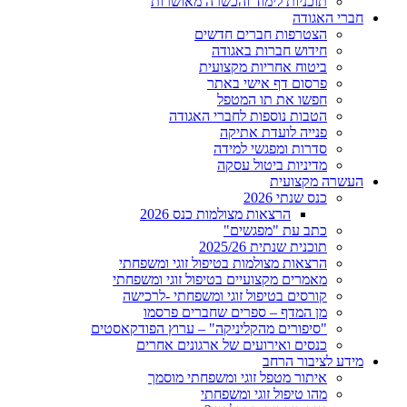
תוכניות לימוד והכשרה מאושרות
חברי האגודה
הצטרפות חברים חדשים
חידוש חברות באגודה
ביטוח אחריות מקצועית
פרסום דף אישי באתר
חפשו את תו המטפל
הטבות נוספות לחברי האגודה
פנייה לועדת אתיקה
סדרות ומפגשי למידה
מדיניות ביטול עסקה
העשרה מקצועית
כנס שנתי 2026
הרצאות מצולמות כנס 2026
כתב עת "מפגשים"
תוכנית שנתית 2025/26
הרצאות מצולמות בטיפול זוגי ומשפחתי
מאמרים מקצועיים בטיפול זוגי ומשפחתי
קורסים בטיפול זוגי ומשפחתי -לרכישה
מן המדף – ספרים שחברים פרסמו
"סיפורים מהקליניקה" – ערוץ הפודקאסטים
כנסים ואירועים של ארגונים אחרים
מידע לציבור הרחב
איתור מטפל זוגי ומשפחתי מוסמך
מהו טיפול זוגי ומשפחתי