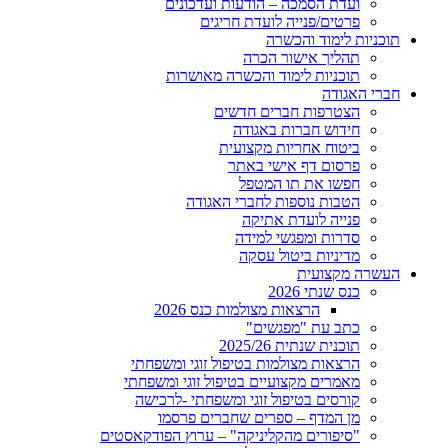
ועדת הסמכה – הודעות ועדכונים
פרטים/פנייה לועדת חריגים
תוכניות לימוד והכשרה
תהליך אישור הכרה
תוכניות לימוד והכשרה מאושרות
חברי האגודה
הצטרפות חברים חדשים
חידוש חברות באגודה
ביטוח אחריות מקצועית
פרסום דף אישי באתר
חפשו את תו המטפל
הטבות נוספות לחברי האגודה
פנייה לועדת אתיקה
סדרות ומפגשי למידה
מדיניות ביטול עסקה
העשרה מקצועית
כנס שנתי 2026
הרצאות מצולמות כנס 2026
כתב עת "מפגשים"
תוכנית שנתית 2025/26
הרצאות מצולמות בטיפול זוגי ומשפחתי
מאמרים מקצועיים בטיפול זוגי ומשפחתי
קורסים בטיפול זוגי ומשפחתי -לרכישה
מן המדף – ספרים שחברים פרסמו
"סיפורים מהקליניקה" – ערוץ הפודקאסטים