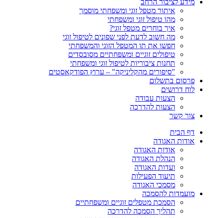
מידע לציבור הרחב
איתור מטפל זוגי ומשפחתי מוסמך
מהו טיפול זוגי ומשפחתי
איך בוחרים מטפל זוגי?
מה חשוב לדעת לפני שפונים לטיפול זוגי
חפשו את תו המטפל הזוגי והמשפחתי
טיפולים זוגיים ומשפחתיים מסובסדים
תחנות ציבוריות לטיפול זוגי ומשפחתי
"סיפורים מהקליניקה" – ערוץ הפודקאסטים
פרסום בתשלום
לוח דרושים
הצעות עבודה
הצעות להדרכה
צור קשר
דף הבית
אודות האגודה
אודות האגודה
הנהלת האגודה
ועדות האגודה
תיעוד הפעילות
מסמכי האגודה
מועמדות להסמכה
הסמכת מטפלים זוגיים ומשפחתיים
תהליך הסמכה להדרכה