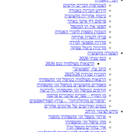
הצטרפות חברים חדשים
חידוש חברות באגודה
ביטוח אחריות מקצועית
פרסום דף אישי באתר
חפשו את תו המטפל
הטבות נוספות לחברי האגודה
פנייה לועדת אתיקה
סדרות ומפגשי למידה
מדיניות ביטול עסקה
העשרה מקצועית
כנס שנתי 2026
הרצאות מצולמות כנס 2026
כתב עת "מפגשים"
תוכנית שנתית 2025/26
הרצאות מצולמות בטיפול זוגי ומשפחתי
מאמרים מקצועיים בטיפול זוגי ומשפחתי
קורסים בטיפול זוגי ומשפחתי -לרכישה
מן המדף – ספרים שחברים פרסמו
"סיפורים מהקליניקה" – ערוץ הפודקאסטים
כנסים ואירועים של ארגונים אחרים
מידע לציבור הרחב
איתור מטפל זוגי ומשפחתי מוסמך
מהו טיפול זוגי ומשפחתי
איך בוחרים מטפל זוגי?