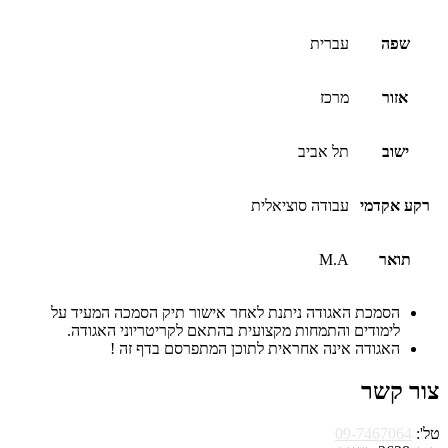
שפה
עברית
אזור
מרכז
ישוב
תל אביב
רקע אקדמי
עבודה סוציאלית
תואר
M.A
הסמכת האגודה ניתנת לאחר אישור תיק הסמכה המעיד על
לימודים והתמחות מקצועית בהתאם לקריטריוני האגודה.
האגודה אינה אחראית לתוכן המתפרסם בדף זה !
צור קשר
טל':
09-7467064