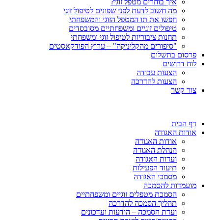
איך בוחרים מטפל זוגי?
מה חשוב לדעת לפני שפונים לטיפול זוגי
חפשו את תו המטפל הזוגי והמשפחתי
טיפולים זוגיים ומשפחתיים מסובסדים
תחנות ציבוריות לטיפול זוגי ומשפחתי
"סיפורים מהקליניקה" – ערוץ הפודקאסטים
פרסום בתשלום
לוח דרושים
הצעות עבודה
הצעות להדרכה
צור קשר
דף הבית
אודות האגודה
אודות האגודה
הנהלת האגודה
ועדות האגודה
תיעוד הפעילות
מסמכי האגודה
מועמדות להסמכה
הסמכת מטפלים זוגיים ומשפחתיים
תהליך הסמכה להדרכה
ועדת הסמכה – הודעות ועדכונים