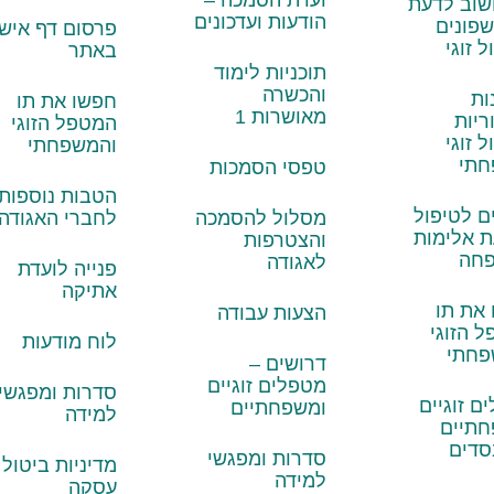
שוב לדעת
הודעות ועדכונים
שפונים
פרסום דף אישי
 זוגי
באתר
תוכניות לימוד
והכשרה
ות
חפשו את תו
מאושרות 1
ריות
המטפל הזוגי
 זוגי
והמשפחתי
חתי
טפסי הסמכות
הטבות נוספות
ם לטיפול
מסלול להסמכה
לחברי האגודה
ת אלימות
והצטרפות
חה
לאגודה
פנייה לועדת
אתיקה
את תו
הצעות עבודה
 הזוגי
לוח מודעות
פחתי
דרושים –
מטפלים זוגיים
סדרות ומפגשי
ם זוגיים
ומשפחתיים
למידה
חתיים
סדים
סדרות ומפגשי
מדיניות ביטול
למידה
עסקה