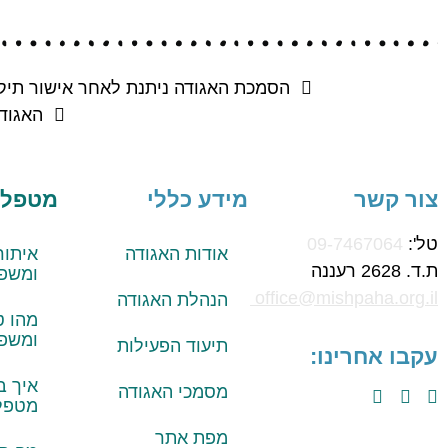
הסמכת האגודה ניתנת לאחר אישור תיק 
האגוד
צור קשר
מידע כללי
מטפלים
טל':
09-7467064
אודות האגודה
איתור
ת.ד. 2628 רעננה
ומשפ
office@mishpaha.org.il
הנהלת האגודה
מהו טי
ומשפ
תיעוד הפעילות
עקבו אחרינו:
איך ב
מסמכי האגודה
מטפל 
מפת אתר