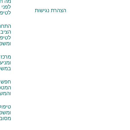
מה ח
לפני 
הצהרת נגישות
לטיפול
התחנ
הציבו
לטיפול
ומשפ
מרכזי
ומניע
במשפ
חפשו 
המטפל
והמש
טיפולי
ומשפ
מסוב