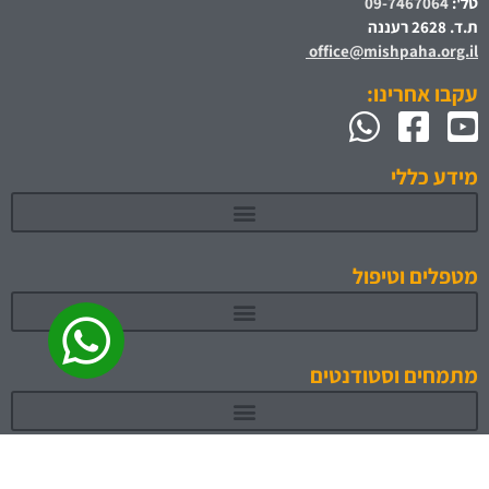
טל':
09-7467064
ת.ד. 2628 רעננה
office@mishpaha.org.il
עקבו אחרינו:
מידע כללי
מטפלים וטיפול
מתמחים וסטודנטים
תוכניות לימוד והכשרה מאושרות 1
מידע לחברי האגודה