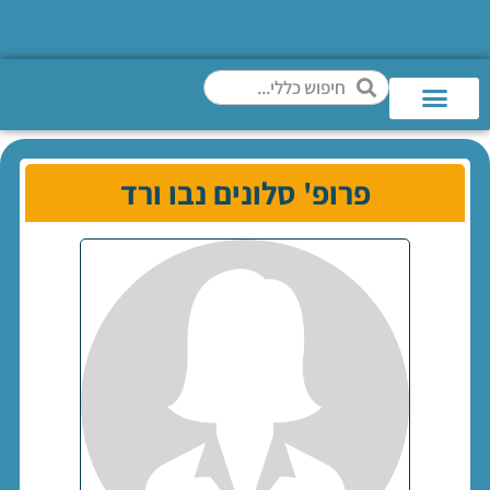
פרופ' סלונים נבו ורד