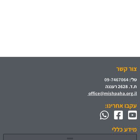
צור קשר
טל':
09-7467064
ת.ד. 2628 רעננה
office@mishpaha.org.il
עקבו אחרינו:
מידע כללי