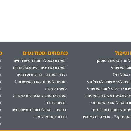
וטיפול
מתמחים וסטודנטים
מ
 זוגי ומשפחתי מוסמך
הסמכת מטפלים זוגיים ומשפחתיים
ה
זוגי ומשפחתי
הסמכת מדריכים זוגיים ומשפחתיים
ח
 מטפל זוגי?
ועדת הסמכה – הודעות ועדכונים
ב
עת לפני שפונים לטיפול זוגי
תוכניות לימוד והכשרה מאושרות 1
פ
בוריות לטיפול זוגי ומשפחתי
טפסי הסמכות
ח
יפול ומניעת אלימות במשפחה
מסלול להסמכה והצטרפות לאגודה
ה
ו המטפל הזוגי והמשפחתי
הצעות עבודה
פ
גיים ומשפחתיים מסובסדים
דרושים – מטפלים זוגיים ומשפחתיים
ל
הקליניקה" – ערוץ הפודקאסטים
סדרות ומפגשי למידה
ס
מ