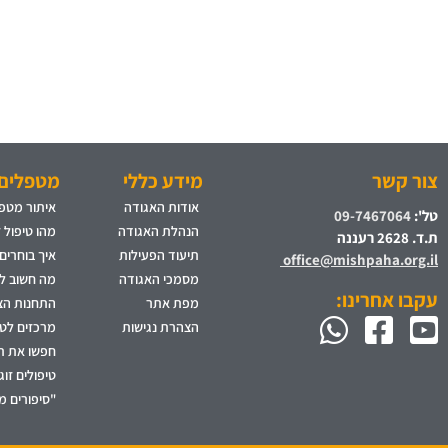
צור קשר
מידע כללי
מטפלים 
אודות האגודה
איתור מטפל
טל':
09-7467064
הנהלת האגודה
מהו טיפול 
ת.ד. 2628 רעננה
תיעוד הפעילות
איך בוחרים
office@mishpaha.org.il
מסמכי האגודה
מה חשוב לד
עקבו אחרינו:
מפת אתר
התחנות הצי
הצהרת נגישות
מרכזים לט
חפשו את ת
טיפולים זו
"סיפורים מ