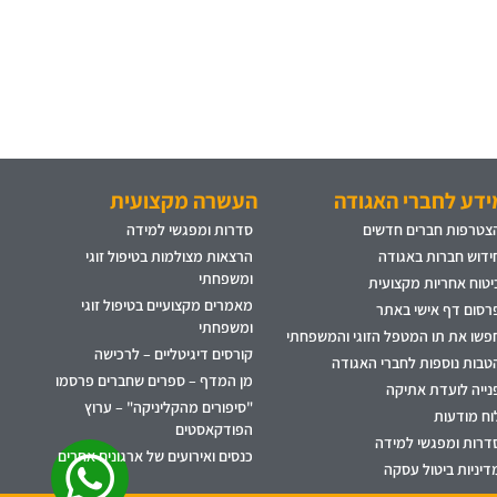
ידע לחברי האגודה
העשרה מקצועית
צטרפות חברים חדשים
סדרות ומפגשי למידה
ידוש חברות באגודה
הרצאות מצולמות בטיפול זוגי
ומשפחתי
יטוח אחריות מקצועית
מאמרים מקצועיים בטיפול זוגי
רסום דף אישי באתר
ומשפחתי
פשו את תו המטפל הזוגי והמשפחתי
קורסים דיגיטליים – לרכישה
טבות נוספות לחברי האגודה
מן המדף – ספרים שחברים פרסמו
נייה לועדת אתיקה
"סיפורים מהקליניקה" – ערוץ
וח מודעות
הפודקאסטים
דרות ומפגשי למידה
כנסים ואירועים של ארגונים אחרים
דיניות ביטול עסקה