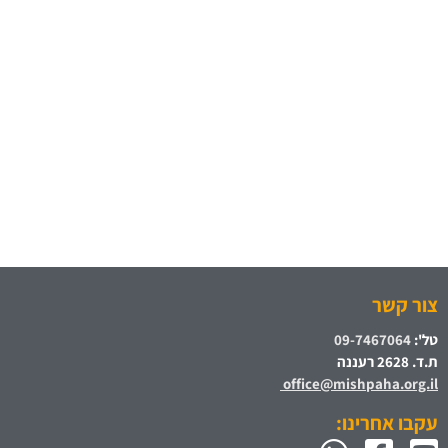
צור קשר
טל':
09-7467064
ת.ד. 2628 רעננה
office@mishpaha.org.il
עקבו אחרינו: