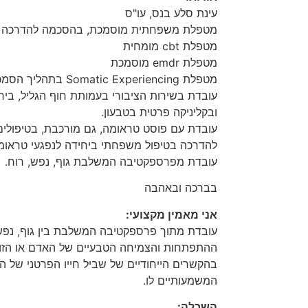
עינת סלע בנס, עו"ס
מטפלת משפחתית מוסמכת, בהסכמה להדרכה ב
מטפלת cbt מומחית
מטפלת emdr מוסמכת
מטפלת Somatic Experiencing בתהליך הסמכה
עובדת בשירות הציבורי בעמותת חוף הגליל, ביח
ובקליניקה פרטית בטבעון.
עובדת עם פוסט טראומה, גם מורכבת, בטיפולים 
להדרכה בטיפול משפחתי ביחידה לנפגעי טראומה
עובדת מפרספקטיבה המשלבת גוף, נפש, רוח.
בברכה ובאהבה
אני מאמין מקצועי:
עובדת מתוך פרספקטיבה המשלבת בין גוף, נפש 
ההתפתחות והצמיחה הטבעיים של האדם או הזוג
בהקשרים הייחודיים של שביל חייו הפרטני של ה
המשמעותיים לו.
השכלה: