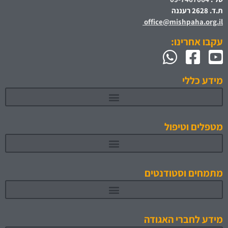
ת.ד. 2628 רעננה
office@mishpaha.org.il
עקבו אחרינו:
מידע כללי
מטפלים וטיפול
מתמחים וסטודנטים
תוכניות לימוד והכשרה מאושרות 1
מידע לחברי האגודה