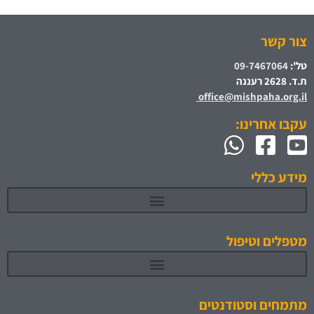
צור קשר
טל':
09-7467064
ת.ד. 2628 רעננה
office@mishpaha.org.il
עקבו אחרינו:
מידע כללי
מטפלים וטיפול
מתמחים וסטודנטים