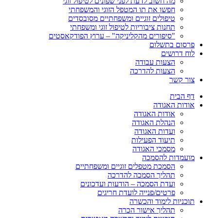
מה חשוב לדעת לפני שפונים לטיפול זוגי
חפשו את תו המטפל הזוגי והמשפחתי
טיפולים זוגיים ומשפחתיים מסובסדים
תחנות ציבוריות לטיפול זוגי ומשפחתי
"סיפורים מהקליניקה" – ערוץ הפודקאסטים
פרסום בתשלום
לוח דרושים
הצעות עבודה
הצעות להדרכה
צור קשר
דף הבית
אודות האגודה
אודות האגודה
הנהלת האגודה
ועדות האגודה
תיעוד הפעילות
מסמכי האגודה
מועמדות להסמכה
הסמכת מטפלים זוגיים ומשפחתיים
תהליך הסמכה להדרכה
ועדת הסמכה – הודעות ועדכונים
פרטים/פנייה לועדת חריגים
תוכניות לימוד והכשרה
תהליך אישור הכרה