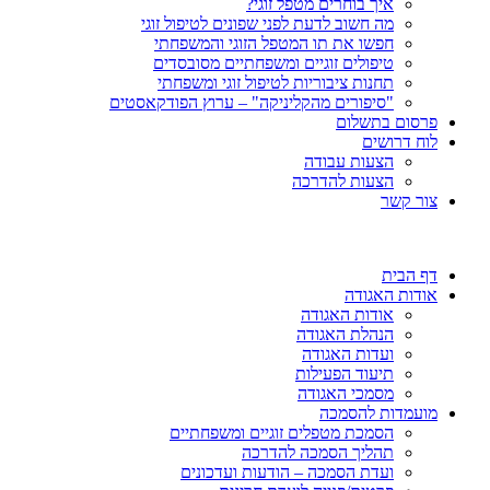
איך בוחרים מטפל זוגי?
מה חשוב לדעת לפני שפונים לטיפול זוגי
חפשו את תו המטפל הזוגי והמשפחתי
טיפולים זוגיים ומשפחתיים מסובסדים
תחנות ציבוריות לטיפול זוגי ומשפחתי
"סיפורים מהקליניקה" – ערוץ הפודקאסטים
פרסום בתשלום
לוח דרושים
הצעות עבודה
הצעות להדרכה
צור קשר
דף הבית
אודות האגודה
אודות האגודה
הנהלת האגודה
ועדות האגודה
תיעוד הפעילות
מסמכי האגודה
מועמדות להסמכה
הסמכת מטפלים זוגיים ומשפחתיים
תהליך הסמכה להדרכה
ועדת הסמכה – הודעות ועדכונים