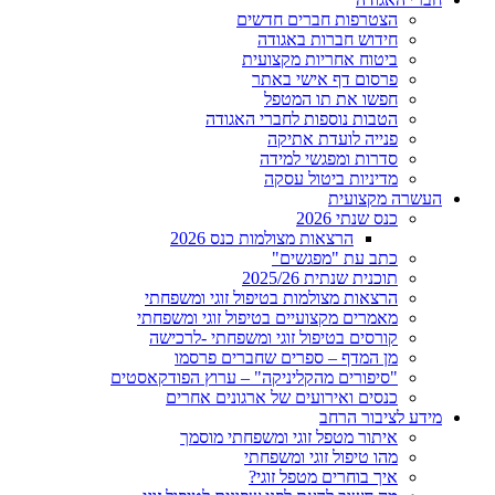
הצטרפות חברים חדשים
חידוש חברות באגודה
ביטוח אחריות מקצועית
פרסום דף אישי באתר
חפשו את תו המטפל
הטבות נוספות לחברי האגודה
פנייה לועדת אתיקה
סדרות ומפגשי למידה
מדיניות ביטול עסקה
העשרה מקצועית
כנס שנתי 2026
הרצאות מצולמות כנס 2026
כתב עת "מפגשים"
תוכנית שנתית 2025/26
הרצאות מצולמות בטיפול זוגי ומשפחתי
מאמרים מקצועיים בטיפול זוגי ומשפחתי
קורסים בטיפול זוגי ומשפחתי -לרכישה
מן המדף – ספרים שחברים פרסמו
"סיפורים מהקליניקה" – ערוץ הפודקאסטים
כנסים ואירועים של ארגונים אחרים
מידע לציבור הרחב
איתור מטפל זוגי ומשפחתי מוסמך
מהו טיפול זוגי ומשפחתי
איך בוחרים מטפל זוגי?