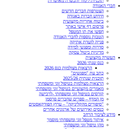
תוכניות לימוד והכשרה מאושרות
חברי האגודה
הצטרפות חברים חדשים
חידוש חברות באגודה
ביטוח אחריות מקצועית
פרסום דף אישי באתר
חפשו את תו המטפל
הטבות נוספות לחברי האגודה
פנייה לועדת אתיקה
סדרות ומפגשי למידה
מדיניות ביטול עסקה
העשרה מקצועית
כנס שנתי 2026
הרצאות מצולמות כנס 2026
כתב עת "מפגשים"
תוכנית שנתית 2025/26
הרצאות מצולמות בטיפול זוגי ומשפחתי
מאמרים מקצועיים בטיפול זוגי ומשפחתי
קורסים בטיפול זוגי ומשפחתי -לרכישה
מן המדף – ספרים שחברים פרסמו
"סיפורים מהקליניקה" – ערוץ הפודקאסטים
כנסים ואירועים של ארגונים אחרים
מידע לציבור הרחב
איתור מטפל זוגי ומשפחתי מוסמך
מהו טיפול זוגי ומשפחתי