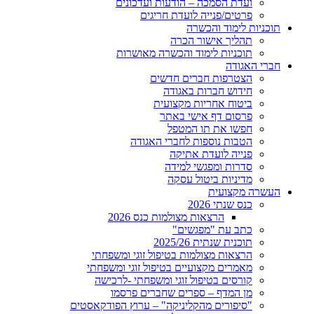
ועדת הסמכה – הודעות ועדכונים
פרטים/פנייה לועדת חריגים
תוכניות לימוד והכשרה
תהליך אישור הכרה
תוכניות לימוד והכשרה מאושרות
חברי האגודה
הצטרפות חברים חדשים
חידוש חברות באגודה
ביטוח אחריות מקצועית
פרסום דף אישי באתר
חפשו את תו המטפל
הטבות נוספות לחברי האגודה
פנייה לועדת אתיקה
סדרות ומפגשי למידה
מדיניות ביטול עסקה
העשרה מקצועית
כנס שנתי 2026
הרצאות מצולמות כנס 2026
כתב עת "מפגשים"
תוכנית שנתית 2025/26
הרצאות מצולמות בטיפול זוגי ומשפחתי
מאמרים מקצועיים בטיפול זוגי ומשפחתי
קורסים בטיפול זוגי ומשפחתי -לרכישה
מן המדף – ספרים שחברים פרסמו
"סיפורים מהקליניקה" – ערוץ הפודקאסטים