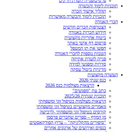
פרטים/פנייה לועדת חריגים
תוכניות לימוד והכשרה
תהליך אישור הכרה
תוכניות לימוד והכשרה מאושרות
חברי האגודה
הצטרפות חברים חדשים
חידוש חברות באגודה
ביטוח אחריות מקצועית
פרסום דף אישי באתר
חפשו את תו המטפל
הטבות נוספות לחברי האגודה
פנייה לועדת אתיקה
סדרות ומפגשי למידה
מדיניות ביטול עסקה
העשרה מקצועית
כנס שנתי 2026
הרצאות מצולמות כנס 2026
כתב עת "מפגשים"
תוכנית שנתית 2025/26
הרצאות מצולמות בטיפול זוגי ומשפחתי
מאמרים מקצועיים בטיפול זוגי ומשפחתי
קורסים בטיפול זוגי ומשפחתי -לרכישה
מן המדף – ספרים שחברים פרסמו
"סיפורים מהקליניקה" – ערוץ הפודקאסטים
כנסים ואירועים של ארגונים אחרים