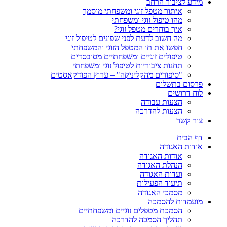
מידע לציבור הרחב
איתור מטפל זוגי ומשפחתי מוסמך
מהו טיפול זוגי ומשפחתי
איך בוחרים מטפל זוגי?
מה חשוב לדעת לפני שפונים לטיפול זוגי
חפשו את תו המטפל הזוגי והמשפחתי
טיפולים זוגיים ומשפחתיים מסובסדים
תחנות ציבוריות לטיפול זוגי ומשפחתי
"סיפורים מהקליניקה" – ערוץ הפודקאסטים
פרסום בתשלום
לוח דרושים
הצעות עבודה
הצעות להדרכה
צור קשר
דף הבית
אודות האגודה
אודות האגודה
הנהלת האגודה
ועדות האגודה
תיעוד הפעילות
מסמכי האגודה
מועמדות להסמכה
הסמכת מטפלים זוגיים ומשפחתיים
תהליך הסמכה להדרכה