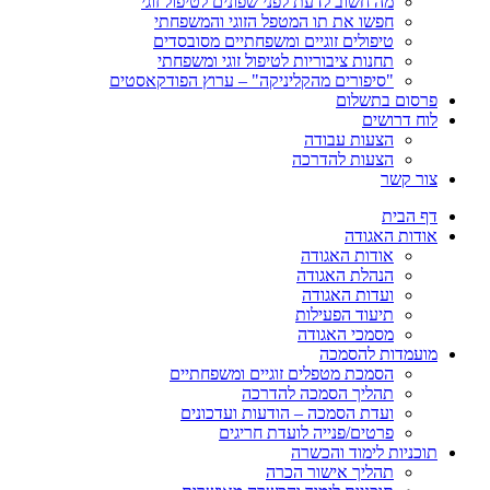
מה חשוב לדעת לפני שפונים לטיפול זוגי
חפשו את תו המטפל הזוגי והמשפחתי
טיפולים זוגיים ומשפחתיים מסובסדים
תחנות ציבוריות לטיפול זוגי ומשפחתי
"סיפורים מהקליניקה" – ערוץ הפודקאסטים
פרסום בתשלום
לוח דרושים
הצעות עבודה
הצעות להדרכה
צור קשר
דף הבית
אודות האגודה
אודות האגודה
הנהלת האגודה
ועדות האגודה
תיעוד הפעילות
מסמכי האגודה
מועמדות להסמכה
הסמכת מטפלים זוגיים ומשפחתיים
תהליך הסמכה להדרכה
ועדת הסמכה – הודעות ועדכונים
פרטים/פנייה לועדת חריגים
תוכניות לימוד והכשרה
תהליך אישור הכרה