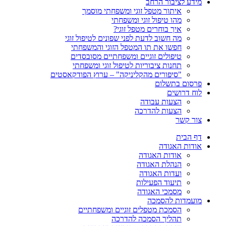
מידע לציבור הרחב
איתור מטפל זוגי ומשפחתי מוסמך
מהו טיפול זוגי ומשפחתי
איך בוחרים מטפל זוגי?
מה חשוב לדעת לפני שפונים לטיפול זוגי
חפשו את תו המטפל הזוגי והמשפחתי
טיפולים זוגיים ומשפחתיים מסובסדים
תחנות ציבוריות לטיפול זוגי ומשפחתי
"סיפורים מהקליניקה" – ערוץ הפודקאסטים
פרסום בתשלום
לוח דרושים
הצעות עבודה
הצעות להדרכה
צור קשר
דף הבית
אודות האגודה
אודות האגודה
הנהלת האגודה
ועדות האגודה
תיעוד הפעילות
מסמכי האגודה
מועמדות להסמכה
הסמכת מטפלים זוגיים ומשפחתיים
תהליך הסמכה להדרכה