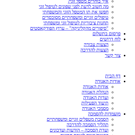
איך בוחרים מטפל זוגי?
מה חשוב לדעת לפני שפונים לטיפול זוגי
חפשו את תו המטפל הזוגי והמשפחתי
טיפולים זוגיים ומשפחתיים מסובסדים
תחנות ציבוריות לטיפול זוגי ומשפחתי
"סיפורים מהקליניקה" – ערוץ הפודקאסטים
פרסום בתשלום
לוח דרושים
הצעות עבודה
הצעות להדרכה
צור קשר
דף הבית
אודות האגודה
אודות האגודה
הנהלת האגודה
ועדות האגודה
תיעוד הפעילות
מסמכי האגודה
מועמדות להסמכה
הסמכת מטפלים זוגיים ומשפחתיים
תהליך הסמכה להדרכה
ועדת הסמכה – הודעות ועדכונים