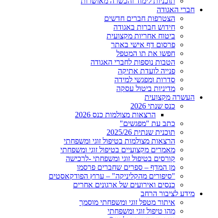
תוכניות לימוד והכשרה מאושרות
חברי האגודה
הצטרפות חברים חדשים
חידוש חברות באגודה
ביטוח אחריות מקצועית
פרסום דף אישי באתר
חפשו את תו המטפל
הטבות נוספות לחברי האגודה
פנייה לועדת אתיקה
סדרות ומפגשי למידה
מדיניות ביטול עסקה
העשרה מקצועית
כנס שנתי 2026
הרצאות מצולמות כנס 2026
כתב עת "מפגשים"
תוכנית שנתית 2025/26
הרצאות מצולמות בטיפול זוגי ומשפחתי
מאמרים מקצועיים בטיפול זוגי ומשפחתי
קורסים בטיפול זוגי ומשפחתי -לרכישה
מן המדף – ספרים שחברים פרסמו
"סיפורים מהקליניקה" – ערוץ הפודקאסטים
כנסים ואירועים של ארגונים אחרים
מידע לציבור הרחב
איתור מטפל זוגי ומשפחתי מוסמך
מהו טיפול זוגי ומשפחתי