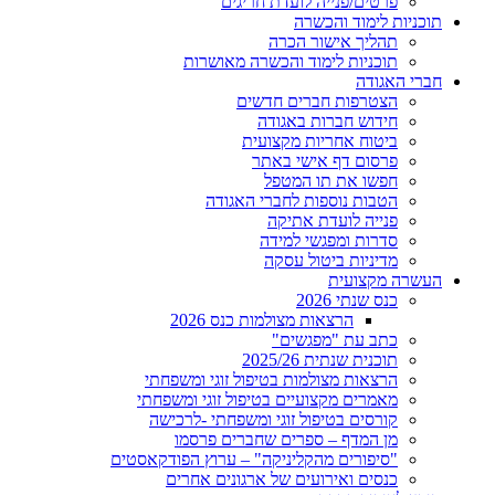
פרטים/פנייה לועדת חריגים
תוכניות לימוד והכשרה
תהליך אישור הכרה
תוכניות לימוד והכשרה מאושרות
חברי האגודה
הצטרפות חברים חדשים
חידוש חברות באגודה
ביטוח אחריות מקצועית
פרסום דף אישי באתר
חפשו את תו המטפל
הטבות נוספות לחברי האגודה
פנייה לועדת אתיקה
סדרות ומפגשי למידה
מדיניות ביטול עסקה
העשרה מקצועית
כנס שנתי 2026
הרצאות מצולמות כנס 2026
כתב עת "מפגשים"
תוכנית שנתית 2025/26
הרצאות מצולמות בטיפול זוגי ומשפחתי
מאמרים מקצועיים בטיפול זוגי ומשפחתי
קורסים בטיפול זוגי ומשפחתי -לרכישה
מן המדף – ספרים שחברים פרסמו
"סיפורים מהקליניקה" – ערוץ הפודקאסטים
כנסים ואירועים של ארגונים אחרים