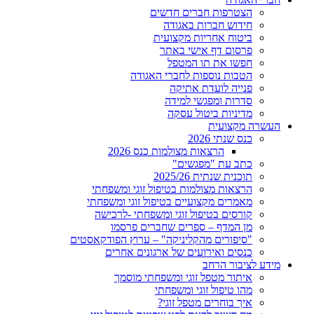
הצטרפות חברים חדשים
חידוש חברות באגודה
ביטוח אחריות מקצועית
פרסום דף אישי באתר
חפשו את תו המטפל
הטבות נוספות לחברי האגודה
פנייה לועדת אתיקה
סדרות ומפגשי למידה
מדיניות ביטול עסקה
העשרה מקצועית
כנס שנתי 2026
הרצאות מצולמות כנס 2026
כתב עת "מפגשים"
תוכנית שנתית 2025/26
הרצאות מצולמות בטיפול זוגי ומשפחתי
מאמרים מקצועיים בטיפול זוגי ומשפחתי
קורסים בטיפול זוגי ומשפחתי -לרכישה
מן המדף – ספרים שחברים פרסמו
"סיפורים מהקליניקה" – ערוץ הפודקאסטים
כנסים ואירועים של ארגונים אחרים
מידע לציבור הרחב
איתור מטפל זוגי ומשפחתי מוסמך
מהו טיפול זוגי ומשפחתי
איך בוחרים מטפל זוגי?