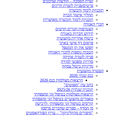
ועדת הסמכה – הודעות ועדכונים
פרטים/פנייה לועדת חריגים
תוכניות לימוד והכשרה
תהליך אישור הכרה
תוכניות לימוד והכשרה מאושרות
חברי האגודה
הצטרפות חברים חדשים
חידוש חברות באגודה
ביטוח אחריות מקצועית
פרסום דף אישי באתר
חפשו את תו המטפל
הטבות נוספות לחברי האגודה
פנייה לועדת אתיקה
סדרות ומפגשי למידה
מדיניות ביטול עסקה
העשרה מקצועית
כנס שנתי 2026
הרצאות מצולמות כנס 2026
כתב עת "מפגשים"
תוכנית שנתית 2025/26
הרצאות מצולמות בטיפול זוגי ומשפחתי
מאמרים מקצועיים בטיפול זוגי ומשפחתי
קורסים בטיפול זוגי ומשפחתי -לרכישה
מן המדף – ספרים שחברים פרסמו
"סיפורים מהקליניקה" – ערוץ הפודקאסטים