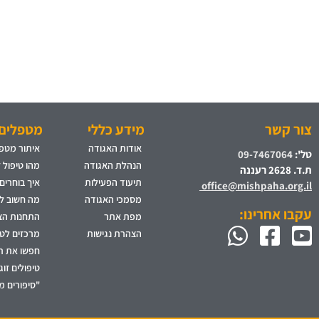
צור קשר
מידע כללי
מטפלים 
אודות האגודה
איתור מטפל
טל':
09-7467064
הנהלת האגודה
מהו טיפול 
ת.ד. 2628 רעננה
תיעוד הפעילות
איך בוחרים
office@mishpaha.org.il
מסמכי האגודה
מה חשוב לד
עקבו אחרינו:
מפת אתר
התחנות הצי
הצהרת נגישות
מרכזים לט
חפשו את ת
טיפולים זו
"סיפורים מ