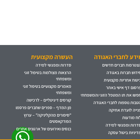
ידע לחברי האגודה
העשרה מקצועית
צטרפות חברים חדשים
סדרות ומפגשי למידה
ידוש חברות באגודה
הרצאות מצולמות בטיפול זוגי
ומשפחתי
יטוח אחריות מקצועית
מאמרים מקצועיים בטיפול זוגי
רסום דף אישי באתר
ומשפחתי
פשו את תו המטפל הזוגי והמשפחתי
קורסים דיגיטליים – לרכישה
טבות נוספות לחברי האגודה
מן המדף – ספרים שחברים פרסמו
נייה לועדת אתיקה
"סיפורים מהקליניקה" – ערוץ
וח מודעות
הפודקאסטים
דרות ומפגשי למידה
כנסים ואירועים של ארגונים אחרים
דיניות ביטול עסקה