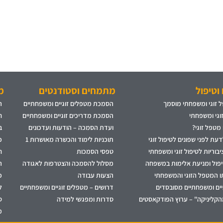
וטיפול
מתמחים וסטודנטים
מ
 זוגי ומשפחתי מוסמך
הסמכת מטפלים זוגיים ומשפחתיים
ה
זוגי ומשפחתי
הסמכת מדריכים זוגיים ומשפחתיים
ח
 מטפל זוגי?
ועדת הסמכה – הודעות ועדכונים
ב
עת לפני שפונים לטיפול זוגי
תוכניות לימוד והכשרה מאושרות 1
פ
בוריות לטיפול זוגי ומשפחתי
טפסי הסמכות
ח
יפול ומניעת אלימות במשפחה
מסלול להסמכה והצטרפות לאגודה
ה
ו המטפל הזוגי והמשפחתי
הצעות עבודה
פ
גיים ומשפחתיים מסובסדים
דרושים – מטפלים זוגיים ומשפחתיים
ל
הקליניקה" – ערוץ הפודקאסטים
סדרות ומפגשי למידה
ס
מ