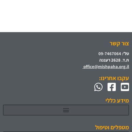
צור קשר
טל':
09-7467064
ת.ד. 2628 רעננה
office@mishpaha.org.il
עקבו אחרינו:
מידע כללי
מטפלים וטיפול