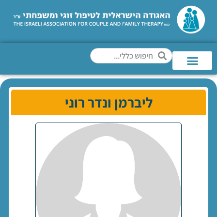
ליברמן ונדר רוני