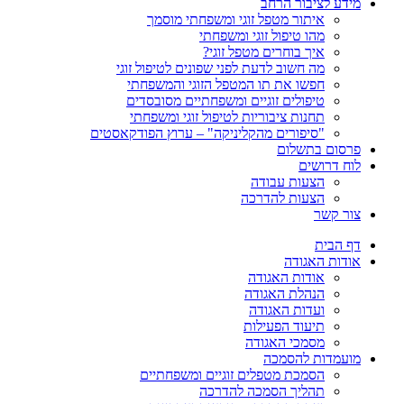
מידע לציבור הרחב
איתור מטפל זוגי ומשפחתי מוסמך
מהו טיפול זוגי ומשפחתי
איך בוחרים מטפל זוגי?
מה חשוב לדעת לפני שפונים לטיפול זוגי
חפשו את תו המטפל הזוגי והמשפחתי
טיפולים זוגיים ומשפחתיים מסובסדים
תחנות ציבוריות לטיפול זוגי ומשפחתי
"סיפורים מהקליניקה" – ערוץ הפודקאסטים
פרסום בתשלום
לוח דרושים
הצעות עבודה
הצעות להדרכה
צור קשר
דף הבית
אודות האגודה
אודות האגודה
הנהלת האגודה
ועדות האגודה
תיעוד הפעילות
מסמכי האגודה
מועמדות להסמכה
הסמכת מטפלים זוגיים ומשפחתיים
תהליך הסמכה להדרכה