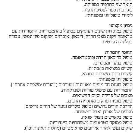
תואר שני בתרפיה במוזיקה.
בוגר בית ספר לפסיכותרפיה.
לימודי טיפול זוגי ומשפחתי.
ניסיון מקצועי
טיפול במוסדות שונים העוסקים בטיפול בהתמכרויות, התמודדות עם
טראומה זיקנה מצבי חרדה, דיכאון, אובדנים ושיקום פיזי ונפשי. עבודה
בקליניקה פרטית.
תחומי התמחות
טיפול בדיכאון חרדה ופוסטראומה.
טיפול בנוער ומבוגרים.
קשיים במציאת בן/בת זוג.
קשיים בתוך משפחת המוצא.
טיפול זוגי ומשפחתי.
טיפול בזוגות חד מיניים ו/או זוגות מעורבים ("הורות /משפחה אחרת").
התמודדות עם טיפולי פוריות ופונדקאות.
מצבים של פרידה וסיום הנישואים.
טיפול בזוגיות פרק ב ואתגריה הרבים.
הדרכת הורים גרושים וטיפול בילדים ונוער של הורים גרושים.
מצבים של אובדן ואבל במשפחה.
טיפול בקשישים ניצולי שואה.
טיפול ממוקד בטראומות משפחתיות ביינדוריות.
שיקום נפשי לאחר אירועים טראומטיים (מחלות תאונות וכו').