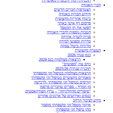
תוכניות לימוד והכשרה מאושרות
חברי האגודה
הצטרפות חברים חדשים
חידוש חברות באגודה
ביטוח אחריות מקצועית
פרסום דף אישי באתר
חפשו את תו המטפל
הטבות נוספות לחברי האגודה
פנייה לועדת אתיקה
סדרות ומפגשי למידה
מדיניות ביטול עסקה
העשרה מקצועית
כנס שנתי 2026
הרצאות מצולמות כנס 2026
כתב עת "מפגשים"
תוכנית שנתית 2025/26
הרצאות מצולמות בטיפול זוגי ומשפחתי
מאמרים מקצועיים בטיפול זוגי ומשפחתי
קורסים בטיפול זוגי ומשפחתי -לרכישה
מן המדף – ספרים שחברים פרסמו
"סיפורים מהקליניקה" – ערוץ הפודקאסטים
כנסים ואירועים של ארגונים אחרים
מידע לציבור הרחב
איתור מטפל זוגי ומשפחתי מוסמך
מהו טיפול זוגי ומשפחתי