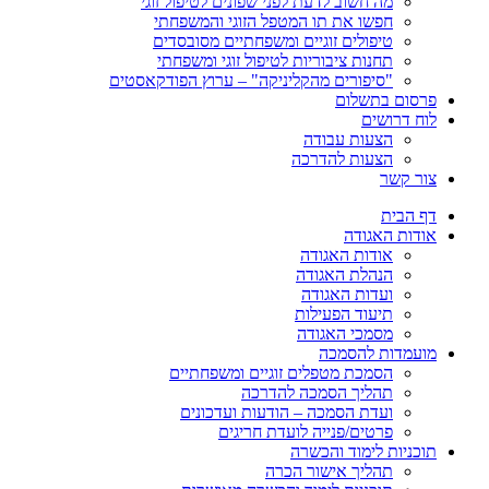
מה חשוב לדעת לפני שפונים לטיפול זוגי
חפשו את תו המטפל הזוגי והמשפחתי
טיפולים זוגיים ומשפחתיים מסובסדים
תחנות ציבוריות לטיפול זוגי ומשפחתי
"סיפורים מהקליניקה" – ערוץ הפודקאסטים
פרסום בתשלום
לוח דרושים
הצעות עבודה
הצעות להדרכה
צור קשר
דף הבית
אודות האגודה
אודות האגודה
הנהלת האגודה
ועדות האגודה
תיעוד הפעילות
מסמכי האגודה
מועמדות להסמכה
הסמכת מטפלים זוגיים ומשפחתיים
תהליך הסמכה להדרכה
ועדת הסמכה – הודעות ועדכונים
פרטים/פנייה לועדת חריגים
תוכניות לימוד והכשרה
תהליך אישור הכרה