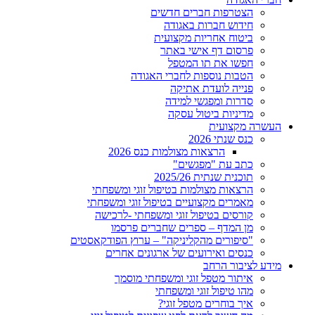
הצטרפות חברים חדשים
חידוש חברות באגודה
ביטוח אחריות מקצועית
פרסום דף אישי באתר
חפשו את תו המטפל
הטבות נוספות לחברי האגודה
פנייה לועדת אתיקה
סדרות ומפגשי למידה
מדיניות ביטול עסקה
העשרה מקצועית
כנס שנתי 2026
הרצאות מצולמות כנס 2026
כתב עת "מפגשים"
תוכנית שנתית 2025/26
הרצאות מצולמות בטיפול זוגי ומשפחתי
מאמרים מקצועיים בטיפול זוגי ומשפחתי
קורסים בטיפול זוגי ומשפחתי -לרכישה
מן המדף – ספרים שחברים פרסמו
"סיפורים מהקליניקה" – ערוץ הפודקאסטים
כנסים ואירועים של ארגונים אחרים
מידע לציבור הרחב
איתור מטפל זוגי ומשפחתי מוסמך
מהו טיפול זוגי ומשפחתי
איך בוחרים מטפל זוגי?