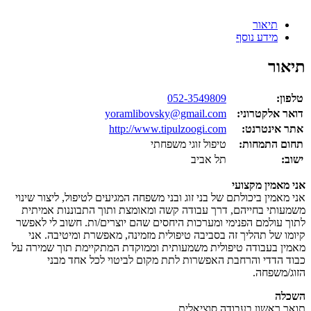
תיאור
מידע נוסף
תיאור
טלפון:
052-3549809
דואר אלקטרוני:
yoramlibovsky@gmail.com
אתר אינטרנט:
http://www.tipulzoogi.com
תחום התמחות:
טיפול זוגי משפחתי
ישוב:
תל אביב
אני מאמין מקצועי
אני מאמין ביכולתם של בני זוג ובני משפחה המגיעים לטיפול, ליצור שינוי
משמעותי בחייהם, דרך עבודה קשה ומאומצת ותוך התבוננות אמיתית
לתוך עולמם הפנימי ומערכות היחסים שהם יוצרים/ות. חשוב לי לאפשר
קיומו של תהליך זה בסביבה טיפולית מזמינה, מאפשרת ומיטיבה. אני
מאמין בעבודה טיפולית משמעותית וממוקדת המתקיימת תוך שמירה על
כבוד הדדי והרחבת האפשרות לתת מקום לביטוי לכל אחד מבני
הזוג/משפחה.
השכלה
תואר ראשון בעבודה סוציאלית.