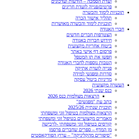
ועדת הסמכה – הודעות ועדכונים
פרטים/פנייה לועדת חריגים
תוכניות לימוד והכשרה
תהליך אישור הכרה
תוכניות לימוד והכשרה מאושרות
חברי האגודה
הצטרפות חברים חדשים
חידוש חברות באגודה
ביטוח אחריות מקצועית
פרסום דף אישי באתר
חפשו את תו המטפל
הטבות נוספות לחברי האגודה
פנייה לועדת אתיקה
סדרות ומפגשי למידה
מדיניות ביטול עסקה
העשרה מקצועית
כנס שנתי 2026
הרצאות מצולמות כנס 2026
כתב עת "מפגשים"
תוכנית שנתית 2025/26
הרצאות מצולמות בטיפול זוגי ומשפחתי
מאמרים מקצועיים בטיפול זוגי ומשפחתי
קורסים בטיפול זוגי ומשפחתי -לרכישה
מן המדף – ספרים שחברים פרסמו
"סיפורים מהקליניקה" – ערוץ הפודקאסטים