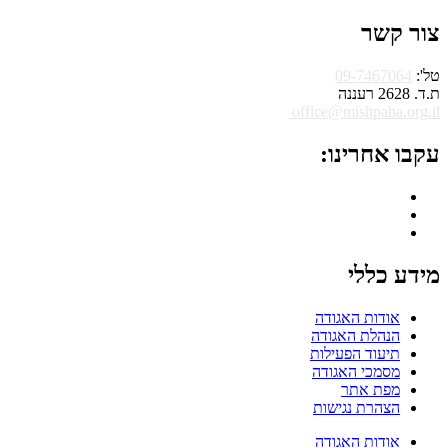
צור קשר
טל':
09-7467064
ת.ד. 2628 רעננה
office@mishpaha.org.il
עקבו אחרינו:
מידע כללי
אודות האגודה
הנהלת האגודה
תיעוד הפעילות
מסמכי האגודה
מפת אתר
הצהרת נגישות
אודות האגודה