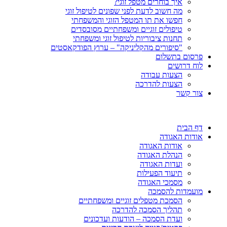
איך בוחרים מטפל זוגי?
מה חשוב לדעת לפני שפונים לטיפול זוגי
חפשו את תו המטפל הזוגי והמשפחתי
טיפולים זוגיים ומשפחתיים מסובסדים
תחנות ציבוריות לטיפול זוגי ומשפחתי
"סיפורים מהקליניקה" – ערוץ הפודקאסטים
פרסום בתשלום
לוח דרושים
הצעות עבודה
הצעות להדרכה
צור קשר
דף הבית
אודות האגודה
אודות האגודה
הנהלת האגודה
ועדות האגודה
תיעוד הפעילות
מסמכי האגודה
מועמדות להסמכה
הסמכת מטפלים זוגיים ומשפחתיים
תהליך הסמכה להדרכה
ועדת הסמכה – הודעות ועדכונים