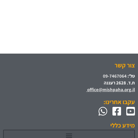
צור קשר
טל':
09-7467064
ת.ד. 2628 רעננה
office@mishpaha.org.il
עקבו אחרינו:
מידע כללי