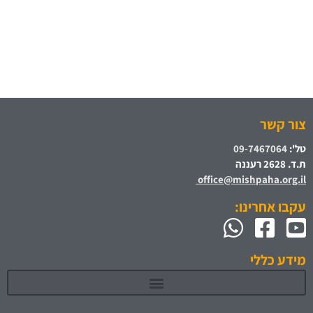
צור קשר
טל':
09-7467064
ת.ד. 2628 רעננה
office@mishpaha.org.il
עקבו אחרינו:
מידע כללי