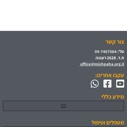
צור קשר
טל':
09-7467064
ת.ד. 2628 רעננה
office@mishpaha.org.il
עקבו אחרינו:
מידע כללי
מטפלים וטיפול