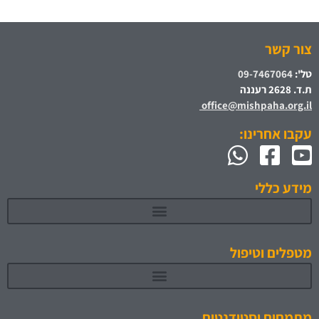
צור קשר
טל':
09-7467064
ת.ד. 2628 רעננה
office@mishpaha.org.il
עקבו אחרינו:
מידע כללי
מטפלים וטיפול
מתמחים וסטודנטים