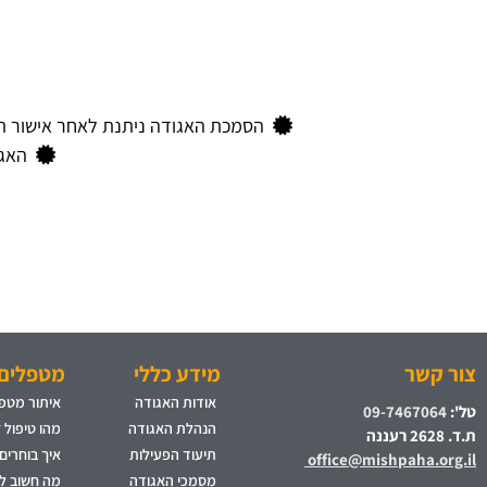
הסמכת האגודה ניתנת לאחר אישור תי
האגו
צור קשר
מידע כללי
מטפלים 
אודות האגודה
איתור מטפל
טל':
09-7467064
הנהלת האגודה
מהו טיפול 
ת.ד. 2628 רעננה
תיעוד הפעילות
איך בוחרים
office@mishpaha.org.il
מסמכי האגודה
מה חשוב לד