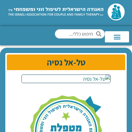
טל-אל נסיה