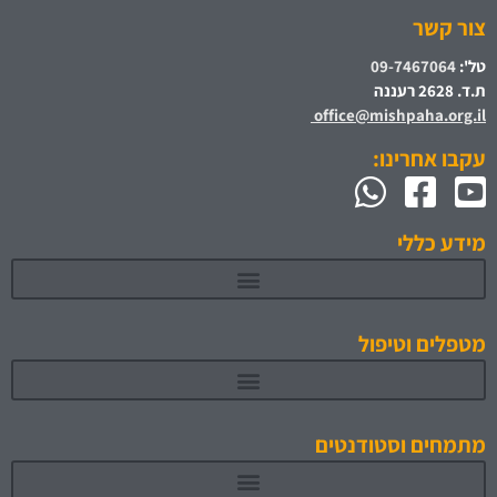
צור קשר
טל':
09-7467064
ת.ד. 2628 רעננה
office@mishpaha.org.il
עקבו אחרינו:
מידע כללי
מטפלים וטיפול
מתמחים וסטודנטים