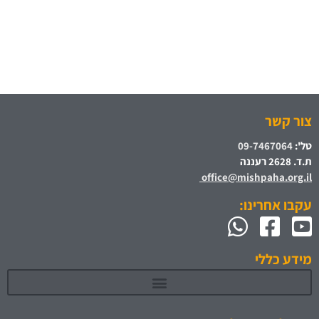
צור קשר
טל':
09-7467064
ת.ד. 2628 רעננה
office@mishpaha.org.il
עקבו אחרינו:
מידע כללי