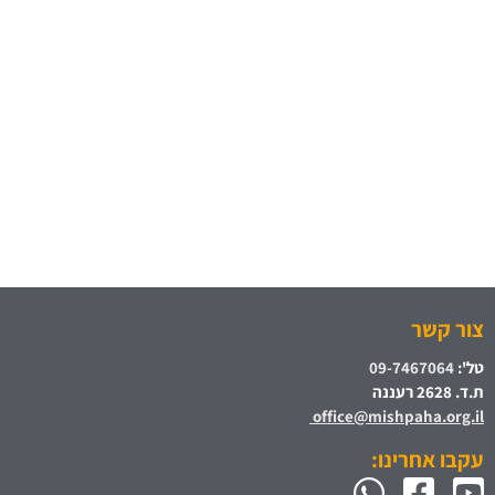
צור קשר
טל':
09-7467064
ת.ד. 2628 רעננה
office@mishpaha.org.il
עקבו אחרינו: