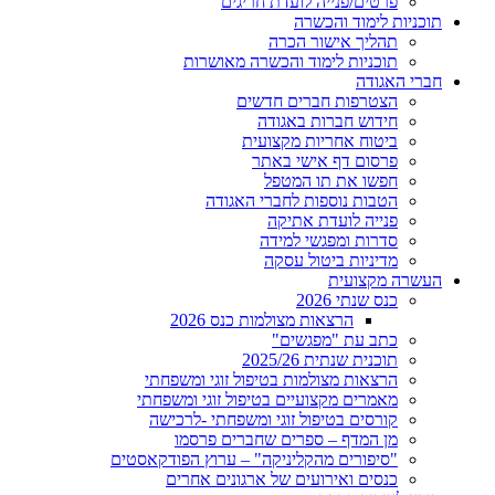
פרטים/פנייה לועדת חריגים
תוכניות לימוד והכשרה
תהליך אישור הכרה
תוכניות לימוד והכשרה מאושרות
חברי האגודה
הצטרפות חברים חדשים
חידוש חברות באגודה
ביטוח אחריות מקצועית
פרסום דף אישי באתר
חפשו את תו המטפל
הטבות נוספות לחברי האגודה
פנייה לועדת אתיקה
סדרות ומפגשי למידה
מדיניות ביטול עסקה
העשרה מקצועית
כנס שנתי 2026
הרצאות מצולמות כנס 2026
כתב עת "מפגשים"
תוכנית שנתית 2025/26
הרצאות מצולמות בטיפול זוגי ומשפחתי
מאמרים מקצועיים בטיפול זוגי ומשפחתי
קורסים בטיפול זוגי ומשפחתי -לרכישה
מן המדף – ספרים שחברים פרסמו
"סיפורים מהקליניקה" – ערוץ הפודקאסטים
כנסים ואירועים של ארגונים אחרים