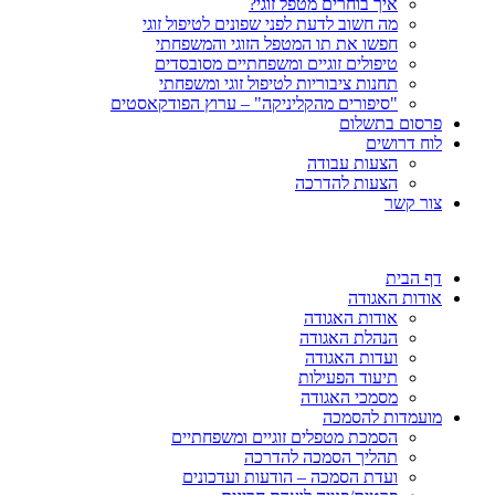
איך בוחרים מטפל זוגי?
מה חשוב לדעת לפני שפונים לטיפול זוגי
חפשו את תו המטפל הזוגי והמשפחתי
טיפולים זוגיים ומשפחתיים מסובסדים
תחנות ציבוריות לטיפול זוגי ומשפחתי
"סיפורים מהקליניקה" – ערוץ הפודקאסטים
פרסום בתשלום
לוח דרושים
הצעות עבודה
הצעות להדרכה
צור קשר
דף הבית
אודות האגודה
אודות האגודה
הנהלת האגודה
ועדות האגודה
תיעוד הפעילות
מסמכי האגודה
מועמדות להסמכה
הסמכת מטפלים זוגיים ומשפחתיים
תהליך הסמכה להדרכה
ועדת הסמכה – הודעות ועדכונים