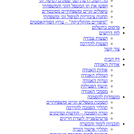
מה חשוב לדעת לפני שפונים לטיפול זוגי
חפשו את תו המטפל הזוגי והמשפחתי
טיפולים זוגיים ומשפחתיים מסובסדים
תחנות ציבוריות לטיפול זוגי ומשפחתי
"סיפורים מהקליניקה" – ערוץ הפודקאסטים
פרסום בתשלום
לוח דרושים
הצעות עבודה
הצעות להדרכה
צור קשר
דף הבית
אודות האגודה
אודות האגודה
הנהלת האגודה
ועדות האגודה
תיעוד הפעילות
מסמכי האגודה
מועמדות להסמכה
הסמכת מטפלים זוגיים ומשפחתיים
תהליך הסמכה להדרכה
ועדת הסמכה – הודעות ועדכונים
פרטים/פנייה לועדת חריגים
תוכניות לימוד והכשרה
תהליך אישור הכרה