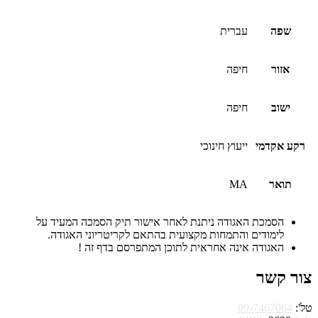
שפה
עברית
אזור
חיפה
ישוב
חיפה
רקע אקדמי
ייעוץ חינוכי
תואר
MA
הסמכת האגודה ניתנת לאחר אישור תיק הסמכה המעיד על
לימודים והתמחות מקצועית בהתאם לקריטריוני האגודה.
האגודה אינה אחראית לתוכן המתפרסם בדף זה !
צור קשר
טל':
09-7467064