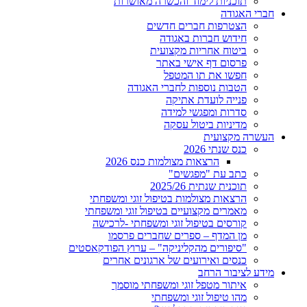
תוכניות לימוד והכשרה מאושרות
חברי האגודה
הצטרפות חברים חדשים
חידוש חברות באגודה
ביטוח אחריות מקצועית
פרסום דף אישי באתר
חפשו את תו המטפל
הטבות נוספות לחברי האגודה
פנייה לועדת אתיקה
סדרות ומפגשי למידה
מדיניות ביטול עסקה
העשרה מקצועית
כנס שנתי 2026
הרצאות מצולמות כנס 2026
כתב עת "מפגשים"
תוכנית שנתית 2025/26
הרצאות מצולמות בטיפול זוגי ומשפחתי
מאמרים מקצועיים בטיפול זוגי ומשפחתי
קורסים בטיפול זוגי ומשפחתי -לרכישה
מן המדף – ספרים שחברים פרסמו
"סיפורים מהקליניקה" – ערוץ הפודקאסטים
כנסים ואירועים של ארגונים אחרים
מידע לציבור הרחב
איתור מטפל זוגי ומשפחתי מוסמך
מהו טיפול זוגי ומשפחתי