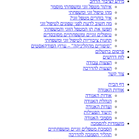
מידע לציבור הרחב
איתור מטפל זוגי ומשפחתי מוסמך
מהו טיפול זוגי ומשפחתי
איך בוחרים מטפל זוגי?
מה חשוב לדעת לפני שפונים לטיפול זוגי
חפשו את תו המטפל הזוגי והמשפחתי
טיפולים זוגיים ומשפחתיים מסובסדים
תחנות ציבוריות לטיפול זוגי ומשפחתי
"סיפורים מהקליניקה" – ערוץ הפודקאסטים
פרסום בתשלום
לוח דרושים
הצעות עבודה
הצעות להדרכה
צור קשר
דף הבית
אודות האגודה
אודות האגודה
הנהלת האגודה
ועדות האגודה
תיעוד הפעילות
מסמכי האגודה
מועמדות להסמכה
הסמכת מטפלים זוגיים ומשפחתיים
תהליך הסמכה להדרכה