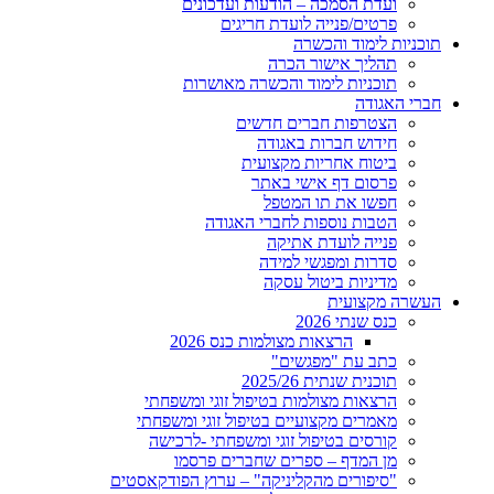
ועדת הסמכה – הודעות ועדכונים
פרטים/פנייה לועדת חריגים
תוכניות לימוד והכשרה
תהליך אישור הכרה
תוכניות לימוד והכשרה מאושרות
חברי האגודה
הצטרפות חברים חדשים
חידוש חברות באגודה
ביטוח אחריות מקצועית
פרסום דף אישי באתר
חפשו את תו המטפל
הטבות נוספות לחברי האגודה
פנייה לועדת אתיקה
סדרות ומפגשי למידה
מדיניות ביטול עסקה
העשרה מקצועית
כנס שנתי 2026
הרצאות מצולמות כנס 2026
כתב עת "מפגשים"
תוכנית שנתית 2025/26
הרצאות מצולמות בטיפול זוגי ומשפחתי
מאמרים מקצועיים בטיפול זוגי ומשפחתי
קורסים בטיפול זוגי ומשפחתי -לרכישה
מן המדף – ספרים שחברים פרסמו
"סיפורים מהקליניקה" – ערוץ הפודקאסטים