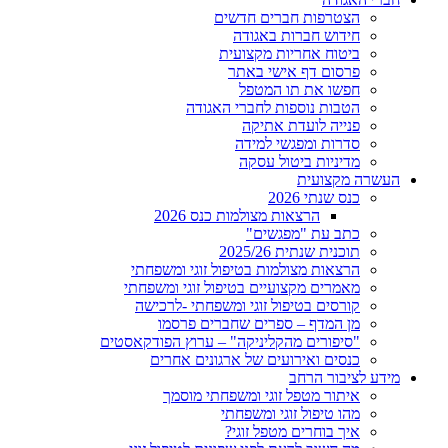
הצטרפות חברים חדשים
חידוש חברות באגודה
ביטוח אחריות מקצועית
פרסום דף אישי באתר
חפשו את תו המטפל
הטבות נוספות לחברי האגודה
פנייה לועדת אתיקה
סדרות ומפגשי למידה
מדיניות ביטול עסקה
העשרה מקצועית
כנס שנתי 2026
הרצאות מצולמות כנס 2026
כתב עת "מפגשים"
תוכנית שנתית 2025/26
הרצאות מצולמות בטיפול זוגי ומשפחתי
מאמרים מקצועיים בטיפול זוגי ומשפחתי
קורסים בטיפול זוגי ומשפחתי -לרכישה
מן המדף – ספרים שחברים פרסמו
"סיפורים מהקליניקה" – ערוץ הפודקאסטים
כנסים ואירועים של ארגונים אחרים
מידע לציבור הרחב
איתור מטפל זוגי ומשפחתי מוסמך
מהו טיפול זוגי ומשפחתי
איך בוחרים מטפל זוגי?