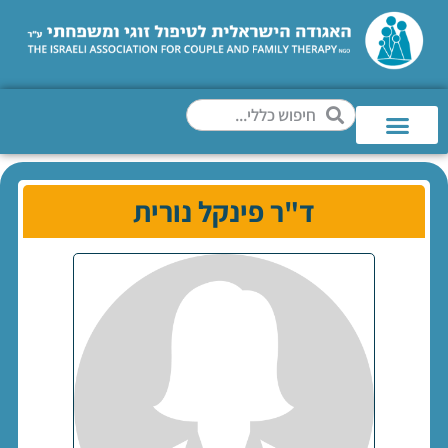
ד"ר פינקל נורית