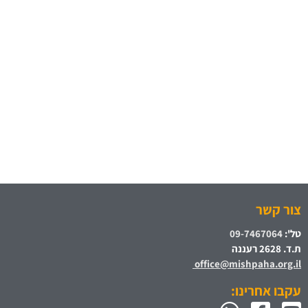
צור קשר
טל':
09-7467064
ת.ד. 2628 רעננה
office@mishpaha.org.il
עקבו אחרינו: