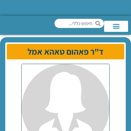
ד"ר פאהום טאהא אמל