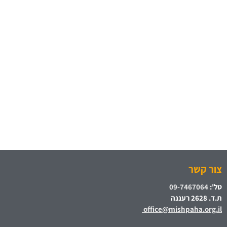
צור קשר
טל':
09-7467064
ת.ד. 2628 רעננה
office@mishpaha.org.il