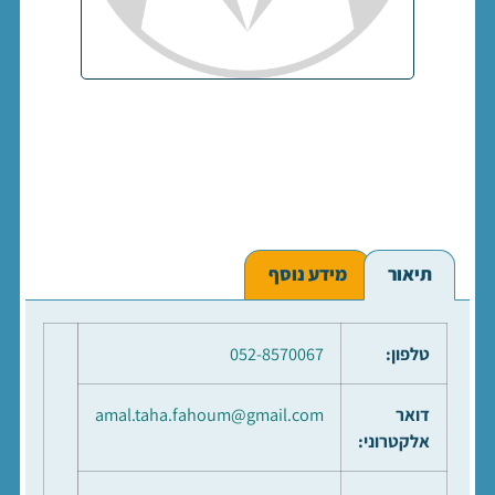
תיאור
מידע נוסף
טלפון:
052-8570067
דואר
amal.taha.fahoum@gmail.com
אלקטרוני: