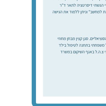
י הגשתי דיסרטציה לתאר ד"ר
 מותאמת למחשב" וניתן ללמוד את הגישה
יאליים. סגן קצין מבחן מחוזי
1972-) מנהל תחנה לטיפול משפחתי בחיפה 1979-1985, מטפל משפחתי בתחנה לטיפול בילד
בע ובנכי צ.ה.ל באגף השיקום במשרד