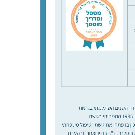
. לאורך השנים השתלמתי בגישות
התערבות שונות ובעיקר גישות מערכתיות: טיפולים זוגיים וטיפולים משפחתיים. משנת 1985 התמחיתי בגישת
ן בו פתחו את גישת "טיפול משפחתי
וויקלנד, ד"ר בודין ואחר' (בהערת