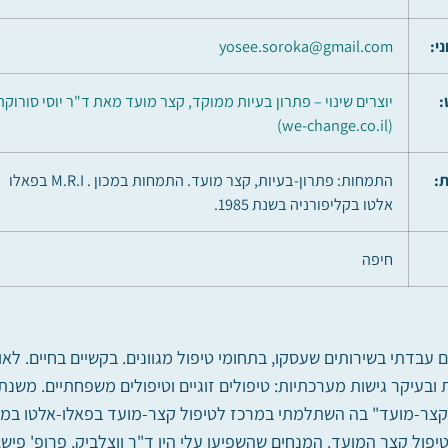
י:
yosee.soroka@gmail.com
:
יוצרים שינוי – פתרון בעיות ממוקד, קצר מועד מאת ד"ר יוסי סורוקה
(we-change.co.il)
:
התמחות: פתרון-בעיות, קצר מועד. התמחות במכון . M.R.I בפאלו
אלטו בקליפורניה בשנת 1985.
חיפה
ך כ45 שנים עבדתי בשירותים שעסקו, בתחומי טיפול מגוונים. בקשיים בחיים
 קצר-מועד" בה השתלמתי במרכז לטיפול קצר-מועד בפאלו-אלטו במכו
פול קצר המועד. המנחים שהשפיעו עלי היו ד"ר ווצלביק, פרופ' פיש, 