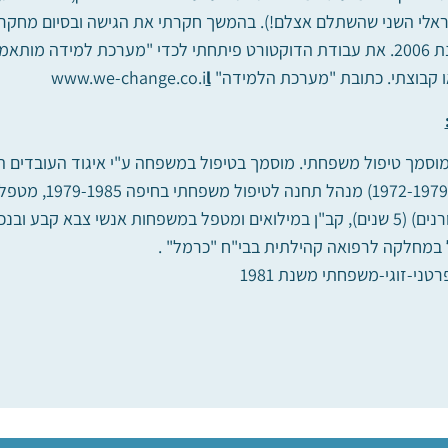
שראלי השני שהשתלם אצלם!). בהמשך חקרתי את הגישה ובסיום מחקר
שהוענק לי בשנת 2006. את עבודת הדוקטורט פיתחתי לכדי "מערכת למידה
צתי. כתובת "מערכת הלמידה" www.we-change.co.i
l
וסמך טיפול משפחתי. מוסמך בטיפול במשפחה ע"י איגוד העובדים הסוצ
בחיפה והצפון (1979
ובמשפחה ב"אורנים) (5 שנים), קב"ן במילואים ומטפל במשפחות אנשי צבא ק
 במחלקה לרפואה קהילתית בבי"ח "כרמל" .
טני-זוגי-משפחתי משנת 1981