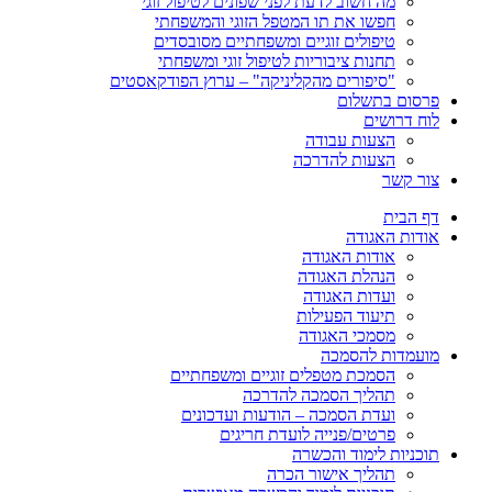
מה חשוב לדעת לפני שפונים לטיפול זוגי
חפשו את תו המטפל הזוגי והמשפחתי
טיפולים זוגיים ומשפחתיים מסובסדים
תחנות ציבוריות לטיפול זוגי ומשפחתי
"סיפורים מהקליניקה" – ערוץ הפודקאסטים
פרסום בתשלום
לוח דרושים
הצעות עבודה
הצעות להדרכה
צור קשר
דף הבית
אודות האגודה
אודות האגודה
הנהלת האגודה
ועדות האגודה
תיעוד הפעילות
מסמכי האגודה
מועמדות להסמכה
הסמכת מטפלים זוגיים ומשפחתיים
תהליך הסמכה להדרכה
ועדת הסמכה – הודעות ועדכונים
פרטים/פנייה לועדת חריגים
תוכניות לימוד והכשרה
תהליך אישור הכרה