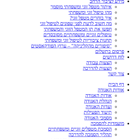
מידע לציבור הרחב
איתור מטפל זוגי ומשפחתי מוסמך
מהו טיפול זוגי ומשפחתי
איך בוחרים מטפל זוגי?
מה חשוב לדעת לפני שפונים לטיפול זוגי
חפשו את תו המטפל הזוגי והמשפחתי
טיפולים זוגיים ומשפחתיים מסובסדים
תחנות ציבוריות לטיפול זוגי ומשפחתי
"סיפורים מהקליניקה" – ערוץ הפודקאסטים
פרסום בתשלום
לוח דרושים
הצעות עבודה
הצעות להדרכה
צור קשר
דף הבית
אודות האגודה
אודות האגודה
הנהלת האגודה
ועדות האגודה
תיעוד הפעילות
מסמכי האגודה
מועמדות להסמכה
הסמכת מטפלים זוגיים ומשפחתיים
תהליך הסמכה להדרכה