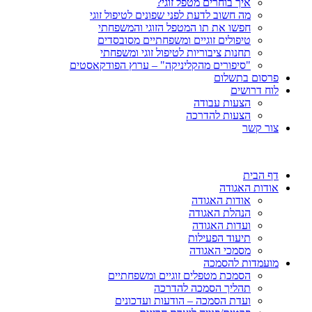
איך בוחרים מטפל זוגי?
מה חשוב לדעת לפני שפונים לטיפול זוגי
חפשו את תו המטפל הזוגי והמשפחתי
טיפולים זוגיים ומשפחתיים מסובסדים
תחנות ציבוריות לטיפול זוגי ומשפחתי
"סיפורים מהקליניקה" – ערוץ הפודקאסטים
פרסום בתשלום
לוח דרושים
הצעות עבודה
הצעות להדרכה
צור קשר
דף הבית
אודות האגודה
אודות האגודה
הנהלת האגודה
ועדות האגודה
תיעוד הפעילות
מסמכי האגודה
מועמדות להסמכה
הסמכת מטפלים זוגיים ומשפחתיים
תהליך הסמכה להדרכה
ועדת הסמכה – הודעות ועדכונים