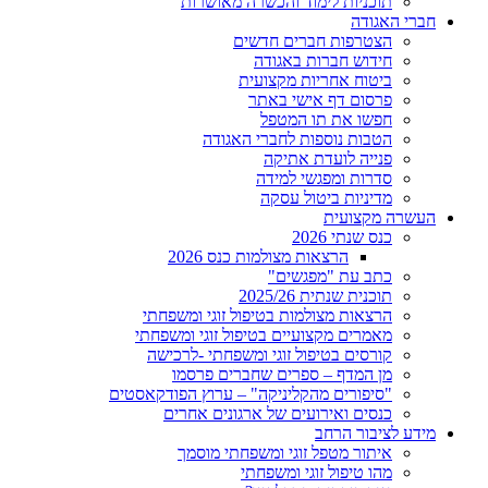
תוכניות לימוד והכשרה מאושרות
חברי האגודה
הצטרפות חברים חדשים
חידוש חברות באגודה
ביטוח אחריות מקצועית
פרסום דף אישי באתר
חפשו את תו המטפל
הטבות נוספות לחברי האגודה
פנייה לועדת אתיקה
סדרות ומפגשי למידה
מדיניות ביטול עסקה
העשרה מקצועית
כנס שנתי 2026
הרצאות מצולמות כנס 2026
כתב עת "מפגשים"
תוכנית שנתית 2025/26
הרצאות מצולמות בטיפול זוגי ומשפחתי
מאמרים מקצועיים בטיפול זוגי ומשפחתי
קורסים בטיפול זוגי ומשפחתי -לרכישה
מן המדף – ספרים שחברים פרסמו
"סיפורים מהקליניקה" – ערוץ הפודקאסטים
כנסים ואירועים של ארגונים אחרים
מידע לציבור הרחב
איתור מטפל זוגי ומשפחתי מוסמך
מהו טיפול זוגי ומשפחתי