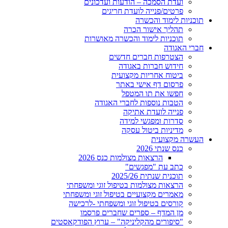
ועדת הסמכה – הודעות ועדכונים
פרטים/פנייה לועדת חריגים
תוכניות לימוד והכשרה
תהליך אישור הכרה
תוכניות לימוד והכשרה מאושרות
חברי האגודה
הצטרפות חברים חדשים
חידוש חברות באגודה
ביטוח אחריות מקצועית
פרסום דף אישי באתר
חפשו את תו המטפל
הטבות נוספות לחברי האגודה
פנייה לועדת אתיקה
סדרות ומפגשי למידה
מדיניות ביטול עסקה
העשרה מקצועית
כנס שנתי 2026
הרצאות מצולמות כנס 2026
כתב עת "מפגשים"
תוכנית שנתית 2025/26
הרצאות מצולמות בטיפול זוגי ומשפחתי
מאמרים מקצועיים בטיפול זוגי ומשפחתי
קורסים בטיפול זוגי ומשפחתי -לרכישה
מן המדף – ספרים שחברים פרסמו
"סיפורים מהקליניקה" – ערוץ הפודקאסטים