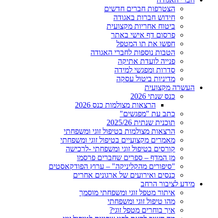
הצטרפות חברים חדשים
חידוש חברות באגודה
ביטוח אחריות מקצועית
פרסום דף אישי באתר
חפשו את תו המטפל
הטבות נוספות לחברי האגודה
פנייה לועדת אתיקה
סדרות ומפגשי למידה
מדיניות ביטול עסקה
העשרה מקצועית
כנס שנתי 2026
הרצאות מצולמות כנס 2026
כתב עת "מפגשים"
תוכנית שנתית 2025/26
הרצאות מצולמות בטיפול זוגי ומשפחתי
מאמרים מקצועיים בטיפול זוגי ומשפחתי
קורסים בטיפול זוגי ומשפחתי -לרכישה
מן המדף – ספרים שחברים פרסמו
"סיפורים מהקליניקה" – ערוץ הפודקאסטים
כנסים ואירועים של ארגונים אחרים
מידע לציבור הרחב
איתור מטפל זוגי ומשפחתי מוסמך
מהו טיפול זוגי ומשפחתי
איך בוחרים מטפל זוגי?