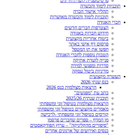
פרטים/פנייה לועדת חריגים
תוכניות לימוד והכשרה
תהליך אישור הכרה
תוכניות לימוד והכשרה מאושרות
חברי האגודה
הצטרפות חברים חדשים
חידוש חברות באגודה
ביטוח אחריות מקצועית
פרסום דף אישי באתר
חפשו את תו המטפל
הטבות נוספות לחברי האגודה
פנייה לועדת אתיקה
סדרות ומפגשי למידה
מדיניות ביטול עסקה
העשרה מקצועית
כנס שנתי 2026
הרצאות מצולמות כנס 2026
כתב עת "מפגשים"
תוכנית שנתית 2025/26
הרצאות מצולמות בטיפול זוגי ומשפחתי
מאמרים מקצועיים בטיפול זוגי ומשפחתי
קורסים בטיפול זוגי ומשפחתי -לרכישה
מן המדף – ספרים שחברים פרסמו
"סיפורים מהקליניקה" – ערוץ הפודקאסטים
כנסים ואירועים של ארגונים אחרים