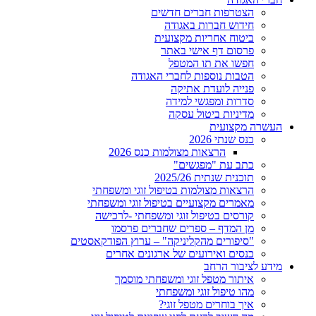
הצטרפות חברים חדשים
חידוש חברות באגודה
ביטוח אחריות מקצועית
פרסום דף אישי באתר
חפשו את תו המטפל
הטבות נוספות לחברי האגודה
פנייה לועדת אתיקה
סדרות ומפגשי למידה
מדיניות ביטול עסקה
העשרה מקצועית
כנס שנתי 2026
הרצאות מצולמות כנס 2026
כתב עת "מפגשים"
תוכנית שנתית 2025/26
הרצאות מצולמות בטיפול זוגי ומשפחתי
מאמרים מקצועיים בטיפול זוגי ומשפחתי
קורסים בטיפול זוגי ומשפחתי -לרכישה
מן המדף – ספרים שחברים פרסמו
"סיפורים מהקליניקה" – ערוץ הפודקאסטים
כנסים ואירועים של ארגונים אחרים
מידע לציבור הרחב
איתור מטפל זוגי ומשפחתי מוסמך
מהו טיפול זוגי ומשפחתי
איך בוחרים מטפל זוגי?