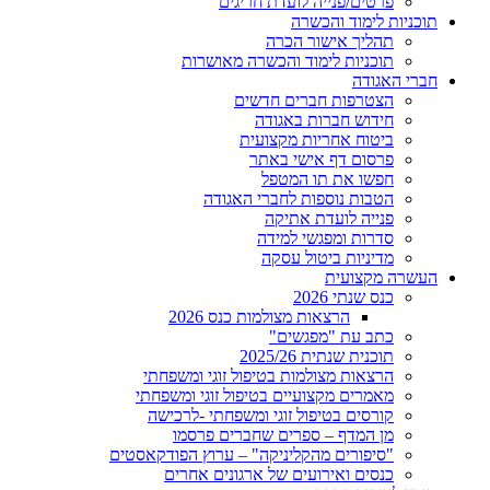
פרטים/פנייה לועדת חריגים
תוכניות לימוד והכשרה
תהליך אישור הכרה
תוכניות לימוד והכשרה מאושרות
חברי האגודה
הצטרפות חברים חדשים
חידוש חברות באגודה
ביטוח אחריות מקצועית
פרסום דף אישי באתר
חפשו את תו המטפל
הטבות נוספות לחברי האגודה
פנייה לועדת אתיקה
סדרות ומפגשי למידה
מדיניות ביטול עסקה
העשרה מקצועית
כנס שנתי 2026
הרצאות מצולמות כנס 2026
כתב עת "מפגשים"
תוכנית שנתית 2025/26
הרצאות מצולמות בטיפול זוגי ומשפחתי
מאמרים מקצועיים בטיפול זוגי ומשפחתי
קורסים בטיפול זוגי ומשפחתי -לרכישה
מן המדף – ספרים שחברים פרסמו
"סיפורים מהקליניקה" – ערוץ הפודקאסטים
כנסים ואירועים של ארגונים אחרים