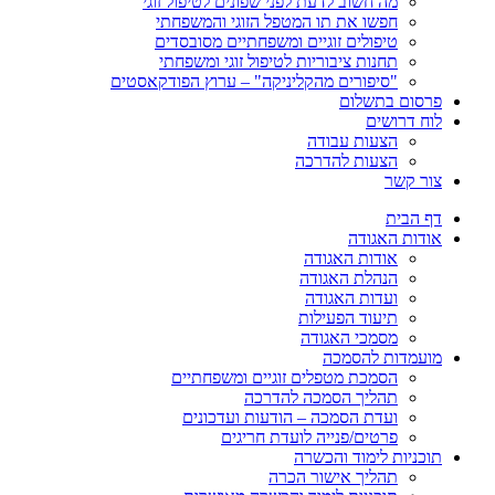
מה חשוב לדעת לפני שפונים לטיפול זוגי
חפשו את תו המטפל הזוגי והמשפחתי
טיפולים זוגיים ומשפחתיים מסובסדים
תחנות ציבוריות לטיפול זוגי ומשפחתי
"סיפורים מהקליניקה" – ערוץ הפודקאסטים
פרסום בתשלום
לוח דרושים
הצעות עבודה
הצעות להדרכה
צור קשר
דף הבית
אודות האגודה
אודות האגודה
הנהלת האגודה
ועדות האגודה
תיעוד הפעילות
מסמכי האגודה
מועמדות להסמכה
הסמכת מטפלים זוגיים ומשפחתיים
תהליך הסמכה להדרכה
ועדת הסמכה – הודעות ועדכונים
פרטים/פנייה לועדת חריגים
תוכניות לימוד והכשרה
תהליך אישור הכרה