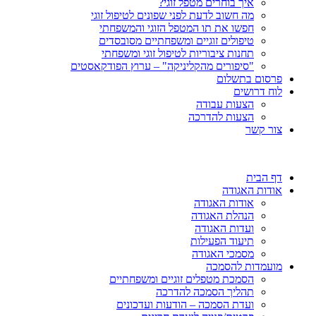
איך בוחרים מטפל זוגי?
מה חשוב לדעת לפני שפונים לטיפול זוגי
חפשו את תו המטפל הזוגי והמשפחתי
טיפולים זוגיים ומשפחתיים מסובסדים
תחנות ציבוריות לטיפול זוגי ומשפחתי
"סיפורים מהקליניקה" – ערוץ הפודקאסטים
פרסום בתשלום
לוח דרושים
הצעות עבודה
הצעות להדרכה
צור קשר
דף הבית
אודות האגודה
אודות האגודה
הנהלת האגודה
ועדות האגודה
תיעוד הפעילות
מסמכי האגודה
מועמדות להסמכה
הסמכת מטפלים זוגיים ומשפחתיים
תהליך הסמכה להדרכה
ועדת הסמכה – הודעות ועדכונים