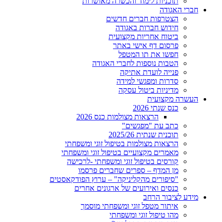
תוכניות לימוד והכשרה מאושרות
חברי האגודה
הצטרפות חברים חדשים
חידוש חברות באגודה
ביטוח אחריות מקצועית
פרסום דף אישי באתר
חפשו את תו המטפל
הטבות נוספות לחברי האגודה
פנייה לועדת אתיקה
סדרות ומפגשי למידה
מדיניות ביטול עסקה
העשרה מקצועית
כנס שנתי 2026
הרצאות מצולמות כנס 2026
כתב עת "מפגשים"
תוכנית שנתית 2025/26
הרצאות מצולמות בטיפול זוגי ומשפחתי
מאמרים מקצועיים בטיפול זוגי ומשפחתי
קורסים בטיפול זוגי ומשפחתי -לרכישה
מן המדף – ספרים שחברים פרסמו
"סיפורים מהקליניקה" – ערוץ הפודקאסטים
כנסים ואירועים של ארגונים אחרים
מידע לציבור הרחב
איתור מטפל זוגי ומשפחתי מוסמך
מהו טיפול זוגי ומשפחתי