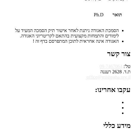
תואר
Ph.D
הסמכת האגודה ניתנת לאחר אישור תיק הסמכה המעיד על
לימודים והתמחות מקצועית בהתאם לקריטריוני האגודה.
האגודה אינה אחראית לתוכן המתפרסם בדף זה !
צור קשר
טל':
09-7467064
ת.ד. 2628 רעננה
office@mishpaha.org.il
עקבו אחרינו:
מידע כללי