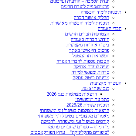
ועדת הסמכה – הודעות ועדכונים
פרטים/פנייה לועדת חריגים
תוכניות לימוד והכשרה
תהליך אישור הכרה
תוכניות לימוד והכשרה מאושרות
חברי האגודה
הצטרפות חברים חדשים
חידוש חברות באגודה
ביטוח אחריות מקצועית
פרסום דף אישי באתר
חפשו את תו המטפל
הטבות נוספות לחברי האגודה
פנייה לועדת אתיקה
סדרות ומפגשי למידה
מדיניות ביטול עסקה
העשרה מקצועית
כנס שנתי 2026
הרצאות מצולמות כנס 2026
כתב עת "מפגשים"
תוכנית שנתית 2025/26
הרצאות מצולמות בטיפול זוגי ומשפחתי
מאמרים מקצועיים בטיפול זוגי ומשפחתי
קורסים בטיפול זוגי ומשפחתי -לרכישה
מן המדף – ספרים שחברים פרסמו
"סיפורים מהקליניקה" – ערוץ הפודקאסטים