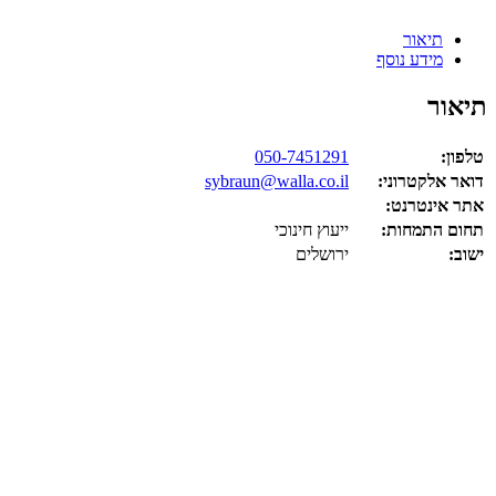
תיאור
מידע נוסף
תיאור
טלפון:
050-7451291
דואר אלקטרוני:
sybraun@walla.co.il
אתר אינטרנט:
תחום התמחות:
ייעוץ חינוכי
ישוב:
ירושלים