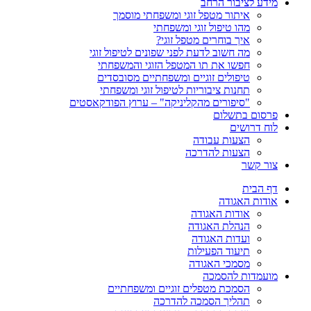
מידע לציבור הרחב
איתור מטפל זוגי ומשפחתי מוסמך
מהו טיפול זוגי ומשפחתי
איך בוחרים מטפל זוגי?
מה חשוב לדעת לפני שפונים לטיפול זוגי
חפשו את תו המטפל הזוגי והמשפחתי
טיפולים זוגיים ומשפחתיים מסובסדים
תחנות ציבוריות לטיפול זוגי ומשפחתי
"סיפורים מהקליניקה" – ערוץ הפודקאסטים
פרסום בתשלום
לוח דרושים
הצעות עבודה
הצעות להדרכה
צור קשר
דף הבית
אודות האגודה
אודות האגודה
הנהלת האגודה
ועדות האגודה
תיעוד הפעילות
מסמכי האגודה
מועמדות להסמכה
הסמכת מטפלים זוגיים ומשפחתיים
תהליך הסמכה להדרכה