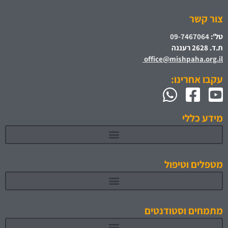
צור קשר
טל':
09-7467064
ת.ד. 2628 רעננה
office@mishpaha.org.il
עקבו אחרינו:
מידע כללי
מטפלים וטיפול
מתמחים וסטודנטים