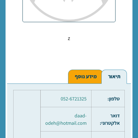
z
תיאור
מידע נוסף
טלפון:
052-6721325
דואר
daad-
אלקטרוני:
odeh@hotmail.com