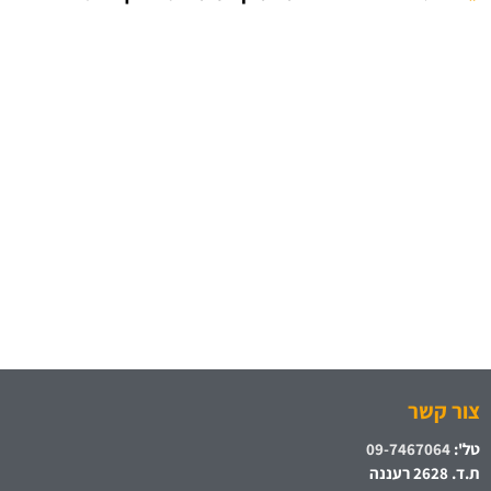
צור קשר
טל':
09-7467064
ת.ד. 2628 רעננה