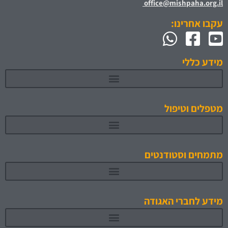
office@mishpaha.org.il
עקבו אחרינו:
מידע כללי
מטפלים וטיפול
מתמחים וסטודנטים
תוכניות לימוד והכשרה מאושרות 1
מידע לחברי האגודה