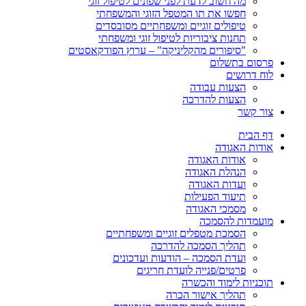
מה חשוב לדעת לפני שפונים לטיפול זוגי
חפשו את תו המטפל הזוגי והמשפחתי
טיפולים זוגיים ומשפחתיים מסובסדים
תחנות ציבוריות לטיפול זוגי ומשפחתי
"סיפורים מהקליניקה" – ערוץ הפודקאסטים
ם בתשלום
רושים
הצעות עבודה
הצעות להדרכה
קשר
בית
ת האגודה
אודות האגודה
הנהלת האגודה
ועדות האגודה
תיעוד הפעילות
מסמכי האגודה
דות להסמכה
הסמכת מטפלים זוגיים ומשפחתיים
תהליך הסמכה להדרכה
ועדת הסמכה – הודעות ועדכונים
פרטים/פנייה לועדת חריגים
ות לימוד והכשרה
תהליך אישור הכרה