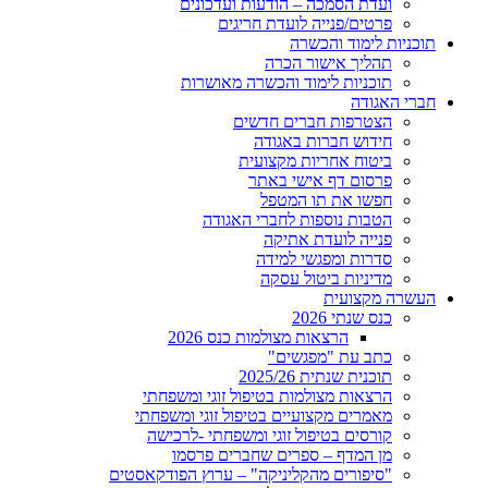
ועדת הסמכה – הודעות ועדכונים
פרטים/פנייה לועדת חריגים
ות לימוד והכשרה
תהליך אישור הכרה
תוכניות לימוד והכשרה מאושרות
 האגודה
הצטרפות חברים חדשים
חידוש חברות באגודה
ביטוח אחריות מקצועית
פרסום דף אישי באתר
חפשו את תו המטפל
הטבות נוספות לחברי האגודה
פנייה לועדת אתיקה
סדרות ומפגשי למידה
מדיניות ביטול עסקה
ה מקצועית
כנס שנתי 2026
הרצאות מצולמות כנס 2026
כתב עת "מפגשים"
תוכנית שנתית 2025/26
הרצאות מצולמות בטיפול זוגי ומשפחתי
מאמרים מקצועיים בטיפול זוגי ומשפחתי
קורסים בטיפול זוגי ומשפחתי -לרכישה
מן המדף – ספרים שחברים פרסמו
"סיפורים מהקליניקה" – ערוץ הפודקאסטים