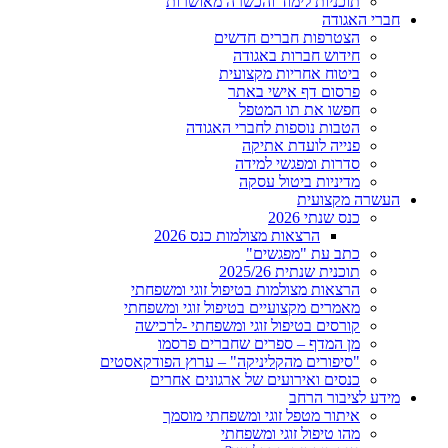
תוכניות לימוד והכשרה מאושרות
 האגודה
הצטרפות חברים חדשים
חידוש חברות באגודה
ביטוח אחריות מקצועית
פרסום דף אישי באתר
חפשו את תו המטפל
הטבות נוספות לחברי האגודה
פנייה לועדת אתיקה
סדרות ומפגשי למידה
מדיניות ביטול עסקה
ה מקצועית
כנס שנתי 2026
הרצאות מצולמות כנס 2026
כתב עת "מפגשים"
תוכנית שנתית 2025/26
הרצאות מצולמות בטיפול זוגי ומשפחתי
מאמרים מקצועיים בטיפול זוגי ומשפחתי
קורסים בטיפול זוגי ומשפחתי -לרכישה
מן המדף – ספרים שחברים פרסמו
"סיפורים מהקליניקה" – ערוץ הפודקאסטים
כנסים ואירועים של ארגונים אחרים
לציבור הרחב
איתור מטפל זוגי ומשפחתי מוסמך
מהו טיפול זוגי ומשפחתי