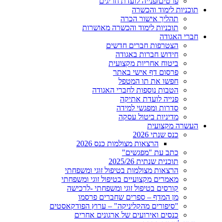
פרטים/פנייה לועדת חריגים
ות לימוד והכשרה
תהליך אישור הכרה
תוכניות לימוד והכשרה מאושרות
 האגודה
הצטרפות חברים חדשים
חידוש חברות באגודה
ביטוח אחריות מקצועית
פרסום דף אישי באתר
חפשו את תו המטפל
הטבות נוספות לחברי האגודה
פנייה לועדת אתיקה
סדרות ומפגשי למידה
מדיניות ביטול עסקה
ה מקצועית
כנס שנתי 2026
הרצאות מצולמות כנס 2026
כתב עת "מפגשים"
תוכנית שנתית 2025/26
הרצאות מצולמות בטיפול זוגי ומשפחתי
מאמרים מקצועיים בטיפול זוגי ומשפחתי
קורסים בטיפול זוגי ומשפחתי -לרכישה
מן המדף – ספרים שחברים פרסמו
"סיפורים מהקליניקה" – ערוץ הפודקאסטים
כנסים ואירועים של ארגונים אחרים