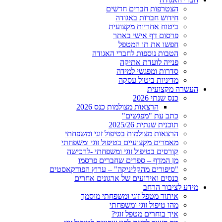
הצטרפות חברים חדשים
חידוש חברות באגודה
ביטוח אחריות מקצועית
פרסום דף אישי באתר
חפשו את תו המטפל
הטבות נוספות לחברי האגודה
פנייה לועדת אתיקה
סדרות ומפגשי למידה
מדיניות ביטול עסקה
ה מקצועית
כנס שנתי 2026
הרצאות מצולמות כנס 2026
כתב עת "מפגשים"
תוכנית שנתית 2025/26
הרצאות מצולמות בטיפול זוגי ומשפחתי
מאמרים מקצועיים בטיפול זוגי ומשפחתי
קורסים בטיפול זוגי ומשפחתי -לרכישה
מן המדף – ספרים שחברים פרסמו
"סיפורים מהקליניקה" – ערוץ הפודקאסטים
כנסים ואירועים של ארגונים אחרים
לציבור הרחב
איתור מטפל זוגי ומשפחתי מוסמך
מהו טיפול זוגי ומשפחתי
איך בוחרים מטפל זוגי?