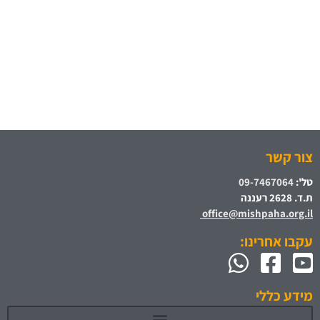
צור קשר
טל':
09-7467064
ת.ד. 2628 רעננה
office@mishpaha.org.il
עקבו אחרינו:
מידע כללי