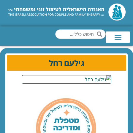
גילעם רחל