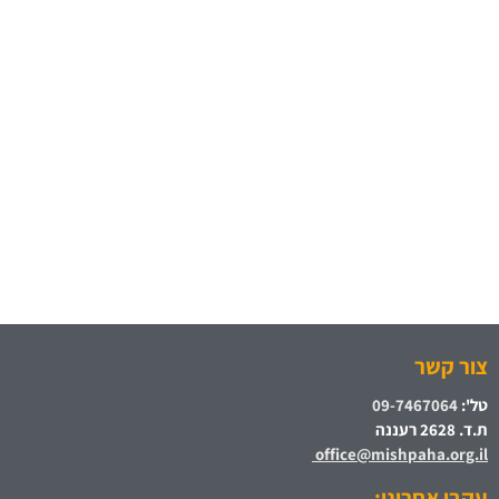
צור קשר
טל':
09-7467064
ת.ד. 2628 רעננה
office@mishpaha.org.il
עקבו אחרינו: