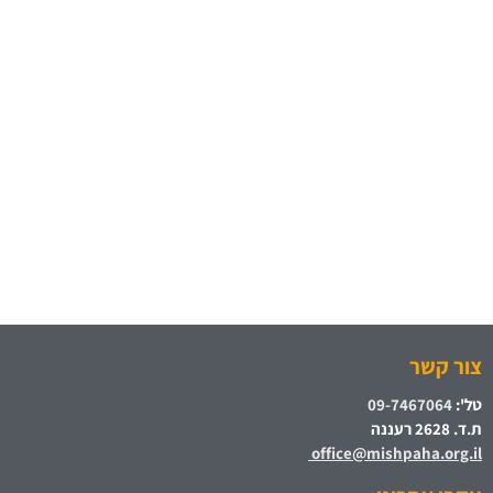
צור קשר
טל':
09-7467064
ת.ד. 2628 רעננה
office@mishpaha.org.il