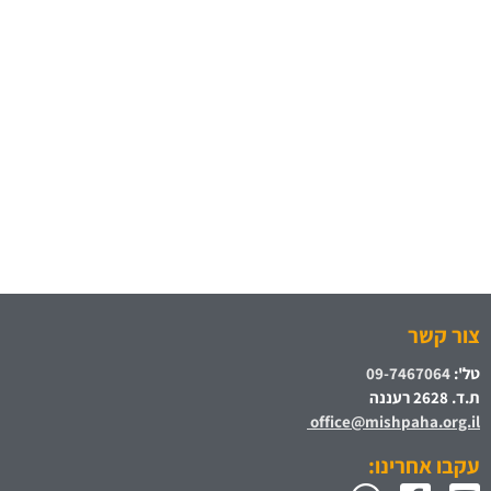
צור קשר
טל':
09-7467064
ת.ד. 2628 רעננה
office@mishpaha.org.il
עקבו אחרינו: