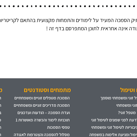
ק הסמכה המעיד על לימודים והתמחות מקצועית בהתאם לקריטריוני
דה אינה אחראית לתוכן המתפרסם בדף זה !
וטיפול
מתמחים וסטודנטים
מ
 זוגי ומשפחתי מוסמך
הסמכת מטפלים זוגיים ומשפחתיים
ה
זוגי ומשפחתי
הסמכת מדריכים זוגיים ומשפחתיים
ח
 מטפל זוגי?
ועדת הסמכה – הודעות ועדכונים
ב
עת לפני שפונים לטיפול זוגי
תוכניות לימוד והכשרה מאושרות 1
פ
בוריות לטיפול זוגי ומשפחתי
טפסי הסמכות
ח
יפול ומניעת אלימות במשפחה
מסלול להסמכה והצטרפות לאגודה
ה