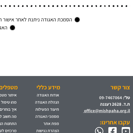
הסמכת האגודה ניתנת לאחר אישור תי
האגו
צור קשר
מידע כללי
מטפלים 
אודות האגודה
איתור מטפל
טל':
09-7467064
הנהלת האגודה
מהו טיפול 
ת.ד. 2628 רעננה
תיעוד הפעילות
איך בוחרים
office@mishpaha.org.il
מסמכי האגודה
מה חשוב לד
עקבו אחרינו:
מפת אתר
התחנות הצי
הצהרת נגישות
מרכזים לט