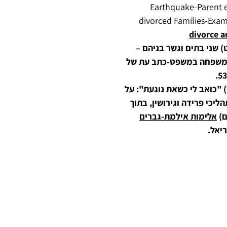
Earthquake-Parent 
divorced Families-Exami
divorce a
נה ברמן, (2008, תשס"ט) שני בתים וגשר בניהם –
ן, משפחה במשפט-כתב עת של
נה ברמן,(2014, תשע"ד) "כואב לי כשאת נוגעת": על
ליכי פרידה וגירושין, בתוך
ם)
אלימות אילמת-גברים