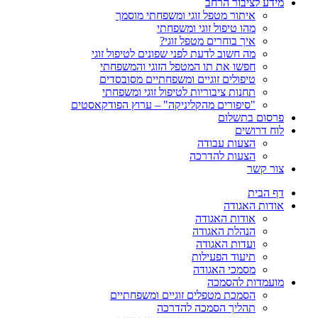
מידע לציבור הרחב
איתור מטפל זוגי ומשפחתי מוסמך
מהו טיפול זוגי ומשפחתי
איך בוחרים מטפל זוגי?
מה חשוב לדעת לפני שפונים לטיפול זוגי
חפשו את תו המטפל הזוגי והמשפחתי
טיפולים זוגיים ומשפחתיים מסובסדים
תחנות ציבוריות לטיפול זוגי ומשפחתי
"סיפורים מהקליניקה" – ערוץ הפודקאסטים
פרסום בתשלום
לוח דרושים
הצעות עבודה
הצעות להדרכה
צור קשר
דף הבית
אודות האגודה
אודות האגודה
הנהלת האגודה
ועדות האגודה
תיעוד הפעילות
מסמכי האגודה
מועמדות להסמכה
הסמכת מטפלים זוגיים ומשפחתיים
תהליך הסמכה להדרכה