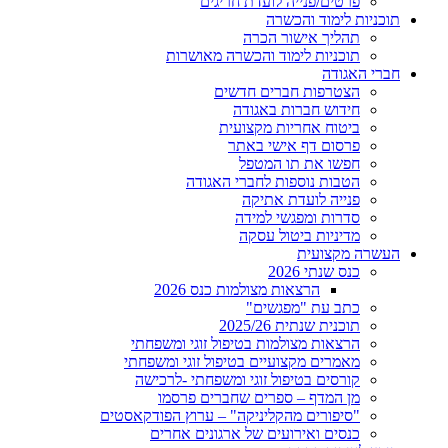
פרטים/פנייה לועדת חריגים
תוכניות לימוד והכשרה
תהליך אישור הכרה
תוכניות לימוד והכשרה מאושרות
חברי האגודה
הצטרפות חברים חדשים
חידוש חברות באגודה
ביטוח אחריות מקצועית
פרסום דף אישי באתר
חפשו את תו המטפל
הטבות נוספות לחברי האגודה
פנייה לועדת אתיקה
סדרות ומפגשי למידה
מדיניות ביטול עסקה
העשרה מקצועית
כנס שנתי 2026
הרצאות מצולמות כנס 2026
כתב עת "מפגשים"
תוכנית שנתית 2025/26
הרצאות מצולמות בטיפול זוגי ומשפחתי
מאמרים מקצועיים בטיפול זוגי ומשפחתי
קורסים בטיפול זוגי ומשפחתי -לרכישה
מן המדף – ספרים שחברים פרסמו
"סיפורים מהקליניקה" – ערוץ הפודקאסטים
כנסים ואירועים של ארגונים אחרים