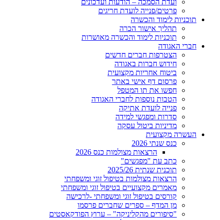
ועדת הסמכה – הודעות ועדכונים
פרטים/פנייה לועדת חריגים
תוכניות לימוד והכשרה
תהליך אישור הכרה
תוכניות לימוד והכשרה מאושרות
חברי האגודה
הצטרפות חברים חדשים
חידוש חברות באגודה
ביטוח אחריות מקצועית
פרסום דף אישי באתר
חפשו את תו המטפל
הטבות נוספות לחברי האגודה
פנייה לועדת אתיקה
סדרות ומפגשי למידה
מדיניות ביטול עסקה
העשרה מקצועית
כנס שנתי 2026
הרצאות מצולמות כנס 2026
כתב עת "מפגשים"
תוכנית שנתית 2025/26
הרצאות מצולמות בטיפול זוגי ומשפחתי
מאמרים מקצועיים בטיפול זוגי ומשפחתי
קורסים בטיפול זוגי ומשפחתי -לרכישה
מן המדף – ספרים שחברים פרסמו
"סיפורים מהקליניקה" – ערוץ הפודקאסטים