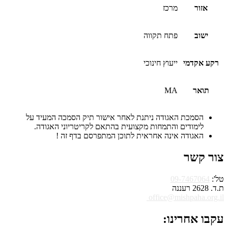
אזור
מרכז
ישוב
פתח תקווה
רקע אקדמי
ייעוץ חינוכי
תואר
MA
הסמכת האגודה ניתנת לאחר אישור תיק הסמכה המעיד על
לימודים והתמחות מקצועית בהתאם לקריטריוני האגודה.
האגודה אינה אחראית לתוכן המתפרסם בדף זה !
צור קשר
טל':
09-7467064
ת.ד. 2628 רעננה
office@mishpaha.org.il
עקבו אחרינו: