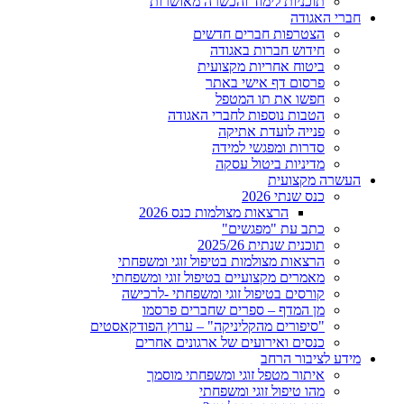
תוכניות לימוד והכשרה מאושרות
חברי האגודה
הצטרפות חברים חדשים
חידוש חברות באגודה
ביטוח אחריות מקצועית
פרסום דף אישי באתר
חפשו את תו המטפל
הטבות נוספות לחברי האגודה
פנייה לועדת אתיקה
סדרות ומפגשי למידה
מדיניות ביטול עסקה
העשרה מקצועית
כנס שנתי 2026
הרצאות מצולמות כנס 2026
כתב עת "מפגשים"
תוכנית שנתית 2025/26
הרצאות מצולמות בטיפול זוגי ומשפחתי
מאמרים מקצועיים בטיפול זוגי ומשפחתי
קורסים בטיפול זוגי ומשפחתי -לרכישה
מן המדף – ספרים שחברים פרסמו
"סיפורים מהקליניקה" – ערוץ הפודקאסטים
כנסים ואירועים של ארגונים אחרים
מידע לציבור הרחב
איתור מטפל זוגי ומשפחתי מוסמך
מהו טיפול זוגי ומשפחתי