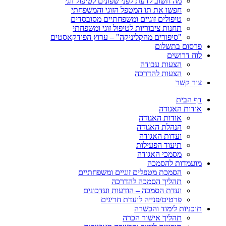
מה חשוב לדעת לפני שפונים לטיפול זוגי
חפשו את תו המטפל הזוגי והמשפחתי
טיפולים זוגיים ומשפחתיים מסובסדים
תחנות ציבוריות לטיפול זוגי ומשפחתי
"סיפורים מהקליניקה" – ערוץ הפודקאסטים
פרסום בתשלום
לוח דרושים
הצעות עבודה
הצעות להדרכה
צור קשר
דף הבית
אודות האגודה
אודות האגודה
הנהלת האגודה
ועדות האגודה
תיעוד הפעילות
מסמכי האגודה
מועמדות להסמכה
הסמכת מטפלים זוגיים ומשפחתיים
תהליך הסמכה להדרכה
ועדת הסמכה – הודעות ועדכונים
פרטים/פנייה לועדת חריגים
תוכניות לימוד והכשרה
תהליך אישור הכרה