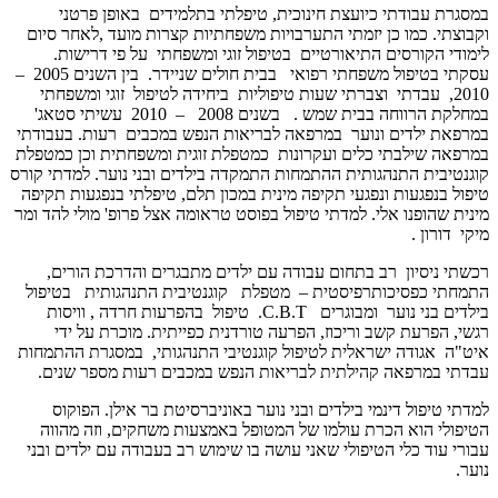
במסגרת עבודתי כיועצת חינוכית, טיפלתי בתלמידים באופן פרטני
וקבוצתי. כמו כן יזמתי התערבויות משפחתיות קצרות מועד ,לאחר סיום
לימודי הקורסים התיאורטיים בטיפול זוגי ומשפחתי על פי דרישות.
עסקתי בטיפול משפחתי רפואי בבית חולים שניידר. בין השנים 2005 –
2010, עבדתי וצברתי שעות טיפוליות ביחידה לטיפול זוגי ומשפחתי
במחלקת הרווחה בבית שמש . בשנים 2008 – 2010 עשיתי סטאג'
במרפאת ילדים ונוער במרפאה לבריאות הנפש במכבים רעות. בעבודתי
במרפאה שילבתי כלים ועקרונות כמטפלת זוגית ומשפחתית וכן כמטפלת
קוגנטיבית התנהגותית ההתמחות התמקדה בילדים ובני נוער. למדתי קורס
טיפול בנפגעות ונפגעי תקיפה מינית במכון תלם, טיפלתי בנפגעות תקיפה
מינית שהופנו אלי. למדתי טיפול בפוסט טראומה אצל פרופ' מולי להד ומר
מיקי דורון .
רכשתי ניסיון רב בתחום עבודה עם ילדים מתבגרים והדרכת הורים,
התמחתי כפסיכותרפיסטית – מטפלת קוגנטיבית התנהגותית בטיפול
בילדים בני נוער ומבוגרים C.B.T. טיפול בהפרעות חרדה , וויסות
רגשי, הפרעת קשב וריכוז, הפרעה טורדנית כפייתית. מוכרת על ידי
איט"ה אגודה ישראלית לטיפול קוגנטיבי התנהגותי, במסגרת ההתמחות
עבדתי במרפאה קהילתית לבריאות הנפש במכבים רעות מספר שנים.
למדתי טיפול דינמי בילדים ובני נוער באוניברסיטת בר אילן. הפוקוס
הטיפולי הוא הכרת עולמו של המטופל באמצעות משחקים, וזה מהווה
עבורי עוד כלי הטיפולי שאני עושה בו שימוש רב בעבודה עם ילדים ובני
נוער.