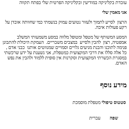
עובדת בקליניקה במודיעין ובקליניקה הפרטית שלי בפתח תקווה
אני מאמין שלי
הרצון לסייע לתמוך ולעזור נטועים עמוק בנשמתי כמי שחוותה אובדן על
רקע פעולות איבה.
המסע המשותף של מטפל ומטופל מלווה במסע משמעותי המשלב
אמפטיה, רצון להבין ולסייע במצבים משבריים. העמקת היכולת להתבונן
פנימה לתוכנו והבנת מניעים גלויים וסמויים שמנווטים אותנו כבני אדם ,
כל אלה סללו את דרכי המקצועית כמטפלת, אני נשענת על ידע שרכשתי
במסגרת הכשרתי המקצועית וסקרנות אין סופית ללמוד ולהבין את נפש
האדם.
מידע נוסף
סטטוס טיפולי
מטפלת מוסמכת
שפה
עברית