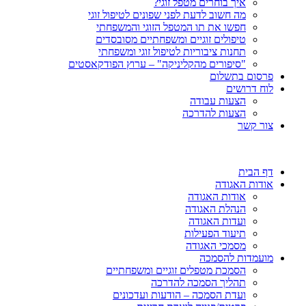
איך בוחרים מטפל זוגי?
מה חשוב לדעת לפני שפונים לטיפול זוגי
חפשו את תו המטפל הזוגי והמשפחתי
טיפולים זוגיים ומשפחתיים מסובסדים
תחנות ציבוריות לטיפול זוגי ומשפחתי
"סיפורים מהקליניקה" – ערוץ הפודקאסטים
פרסום בתשלום
לוח דרושים
הצעות עבודה
הצעות להדרכה
צור קשר
דף הבית
אודות האגודה
אודות האגודה
הנהלת האגודה
ועדות האגודה
תיעוד הפעילות
מסמכי האגודה
מועמדות להסמכה
הסמכת מטפלים זוגיים ומשפחתיים
תהליך הסמכה להדרכה
ועדת הסמכה – הודעות ועדכונים