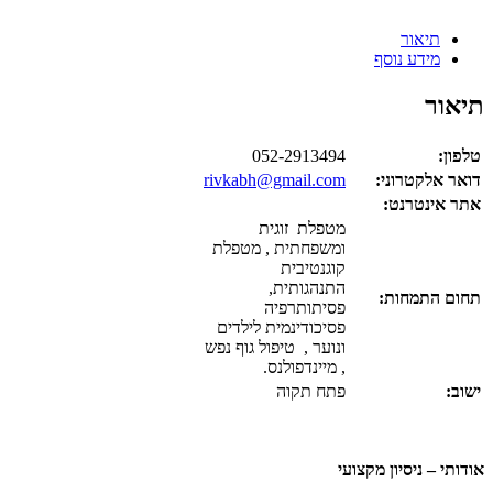
תיאור
מידע נוסף
תיאור
טלפון:
052-2913494
דואר אלקטרוני:
rivkabh@gmail.com
אתר אינטרנט:
מטפלת זוגית
ומשפחתית , מטפלת
קוגנטיבית
התנהגותית,
תחום התמחות:
פסיתותרפיה
פסיכודינמית לילדים
ונוער , טיפול גוף נפש
, מיינדפולנס.
ישוב:
פתח תקוה
אודותי – ניסיון מקצועי