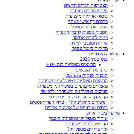
הצטרפות חברים חדשים
חידוש חברות באגודה
ביטוח אחריות מקצועית
פרסום דף אישי באתר
חפשו את תו המטפל
הטבות נוספות לחברי האגודה
פנייה לועדת אתיקה
סדרות ומפגשי למידה
מדיניות ביטול עסקה
העשרה מקצועית
כנס שנתי 2026
הרצאות מצולמות כנס 2026
כתב עת "מפגשים"
תוכנית שנתית 2025/26
הרצאות מצולמות בטיפול זוגי ומשפחתי
מאמרים מקצועיים בטיפול זוגי ומשפחתי
קורסים בטיפול זוגי ומשפחתי -לרכישה
מן המדף – ספרים שחברים פרסמו
"סיפורים מהקליניקה" – ערוץ הפודקאסטים
כנסים ואירועים של ארגונים אחרים
מידע לציבור הרחב
איתור מטפל זוגי ומשפחתי מוסמך
מהו טיפול זוגי ומשפחתי
איך בוחרים מטפל זוגי?