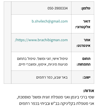
טלפון:
050-3900334
דואר
b.shvilech@gmail.com
אלקטרוני:
אתר
https://www.brachibigman.com/
אינטרנט:
תחום
טיפול אישי, זוגי ומשפ'. טיפול בתחום
התמחות:
פגיעות מיניות, אימוץ, ומשברי חיים.
ישוב:
באר שבע, כפר רתמים
אודות:
שמי ברכי ביגמן ואני מטפלת זוגית ומשפ' מוסמכת,
אני מטפלת בקליניקה בב"ש ובביתי בכפר רתמים