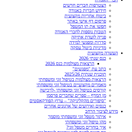
הצטרפות חברים חדשים
חידוש חברות באגודה
ביטוח אחריות מקצועית
פרסום דף אישי באתר
חפשו את תו המטפל
הטבות נוספות לחברי האגודה
פנייה לועדת אתיקה
סדרות ומפגשי למידה
מדיניות ביטול עסקה
העשרה מקצועית
כנס שנתי 2026
הרצאות מצולמות כנס 2026
כתב עת "מפגשים"
תוכנית שנתית 2025/26
הרצאות מצולמות בטיפול זוגי ומשפחתי
מאמרים מקצועיים בטיפול זוגי ומשפחתי
קורסים בטיפול זוגי ומשפחתי -לרכישה
מן המדף – ספרים שחברים פרסמו
"סיפורים מהקליניקה" – ערוץ הפודקאסטים
כנסים ואירועים של ארגונים אחרים
מידע לציבור הרחב
איתור מטפל זוגי ומשפחתי מוסמך
מהו טיפול זוגי ומשפחתי
איך בוחרים מטפל זוגי?