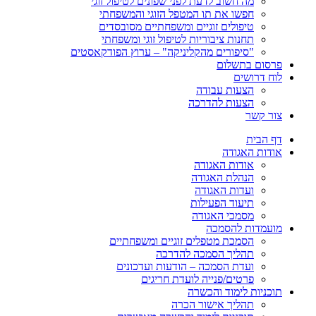
מה חשוב לדעת לפני שפונים לטיפול זוגי
חפשו את תו המטפל הזוגי והמשפחתי
טיפולים זוגיים ומשפחתיים מסובסדים
תחנות ציבוריות לטיפול זוגי ומשפחתי
"סיפורים מהקליניקה" – ערוץ הפודקאסטים
פרסום בתשלום
לוח דרושים
הצעות עבודה
הצעות להדרכה
צור קשר
דף הבית
אודות האגודה
אודות האגודה
הנהלת האגודה
ועדות האגודה
תיעוד הפעילות
מסמכי האגודה
מועמדות להסמכה
הסמכת מטפלים זוגיים ומשפחתיים
תהליך הסמכה להדרכה
ועדת הסמכה – הודעות ועדכונים
פרטים/פנייה לועדת חריגים
תוכניות לימוד והכשרה
תהליך אישור הכרה