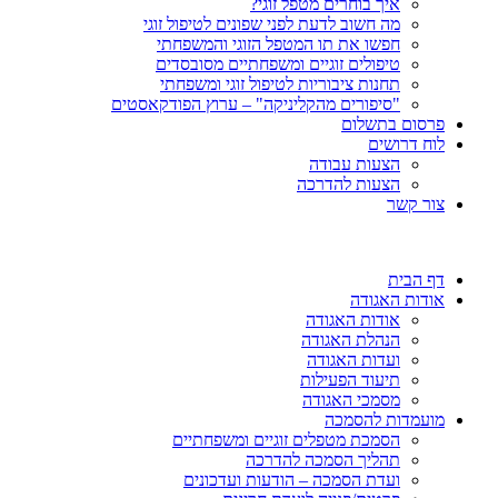
איך בוחרים מטפל זוגי?
מה חשוב לדעת לפני שפונים לטיפול זוגי
חפשו את תו המטפל הזוגי והמשפחתי
טיפולים זוגיים ומשפחתיים מסובסדים
תחנות ציבוריות לטיפול זוגי ומשפחתי
"סיפורים מהקליניקה" – ערוץ הפודקאסטים
פרסום בתשלום
לוח דרושים
הצעות עבודה
הצעות להדרכה
צור קשר
דף הבית
אודות האגודה
אודות האגודה
הנהלת האגודה
ועדות האגודה
תיעוד הפעילות
מסמכי האגודה
מועמדות להסמכה
הסמכת מטפלים זוגיים ומשפחתיים
תהליך הסמכה להדרכה
ועדת הסמכה – הודעות ועדכונים