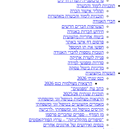
פרטים/פנייה לועדת חריגים
תוכניות לימוד והכשרה
תהליך אישור הכרה
תוכניות לימוד והכשרה מאושרות
חברי האגודה
הצטרפות חברים חדשים
חידוש חברות באגודה
ביטוח אחריות מקצועית
פרסום דף אישי באתר
חפשו את תו המטפל
הטבות נוספות לחברי האגודה
פנייה לועדת אתיקה
סדרות ומפגשי למידה
מדיניות ביטול עסקה
העשרה מקצועית
כנס שנתי 2026
הרצאות מצולמות כנס 2026
כתב עת "מפגשים"
תוכנית שנתית 2025/26
הרצאות מצולמות בטיפול זוגי ומשפחתי
מאמרים מקצועיים בטיפול זוגי ומשפחתי
קורסים בטיפול זוגי ומשפחתי -לרכישה
מן המדף – ספרים שחברים פרסמו
"סיפורים מהקליניקה" – ערוץ הפודקאסטים
כנסים ואירועים של ארגונים אחרים