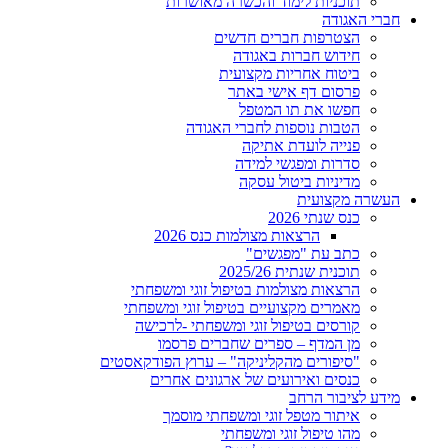
תוכניות לימוד והכשרה מאושרות
חברי האגודה
הצטרפות חברים חדשים
חידוש חברות באגודה
ביטוח אחריות מקצועית
פרסום דף אישי באתר
חפשו את תו המטפל
הטבות נוספות לחברי האגודה
פנייה לועדת אתיקה
סדרות ומפגשי למידה
מדיניות ביטול עסקה
העשרה מקצועית
כנס שנתי 2026
הרצאות מצולמות כנס 2026
כתב עת "מפגשים"
תוכנית שנתית 2025/26
הרצאות מצולמות בטיפול זוגי ומשפחתי
מאמרים מקצועיים בטיפול זוגי ומשפחתי
קורסים בטיפול זוגי ומשפחתי -לרכישה
מן המדף – ספרים שחברים פרסמו
"סיפורים מהקליניקה" – ערוץ הפודקאסטים
כנסים ואירועים של ארגונים אחרים
מידע לציבור הרחב
איתור מטפל זוגי ומשפחתי מוסמך
מהו טיפול זוגי ומשפחתי