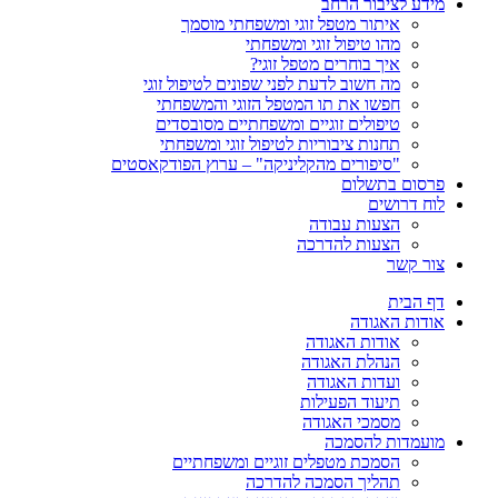
מידע לציבור הרחב
איתור מטפל זוגי ומשפחתי מוסמך
מהו טיפול זוגי ומשפחתי
איך בוחרים מטפל זוגי?
מה חשוב לדעת לפני שפונים לטיפול זוגי
חפשו את תו המטפל הזוגי והמשפחתי
טיפולים זוגיים ומשפחתיים מסובסדים
תחנות ציבוריות לטיפול זוגי ומשפחתי
"סיפורים מהקליניקה" – ערוץ הפודקאסטים
פרסום בתשלום
לוח דרושים
הצעות עבודה
הצעות להדרכה
צור קשר
דף הבית
אודות האגודה
אודות האגודה
הנהלת האגודה
ועדות האגודה
תיעוד הפעילות
מסמכי האגודה
מועמדות להסמכה
הסמכת מטפלים זוגיים ומשפחתיים
תהליך הסמכה להדרכה