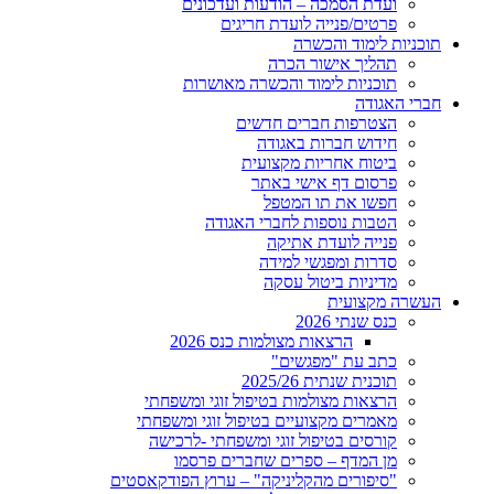
ועדת הסמכה – הודעות ועדכונים
פרטים/פנייה לועדת חריגים
תוכניות לימוד והכשרה
תהליך אישור הכרה
תוכניות לימוד והכשרה מאושרות
חברי האגודה
הצטרפות חברים חדשים
חידוש חברות באגודה
ביטוח אחריות מקצועית
פרסום דף אישי באתר
חפשו את תו המטפל
הטבות נוספות לחברי האגודה
פנייה לועדת אתיקה
סדרות ומפגשי למידה
מדיניות ביטול עסקה
העשרה מקצועית
כנס שנתי 2026
הרצאות מצולמות כנס 2026
כתב עת "מפגשים"
תוכנית שנתית 2025/26
הרצאות מצולמות בטיפול זוגי ומשפחתי
מאמרים מקצועיים בטיפול זוגי ומשפחתי
קורסים בטיפול זוגי ומשפחתי -לרכישה
מן המדף – ספרים שחברים פרסמו
"סיפורים מהקליניקה" – ערוץ הפודקאסטים