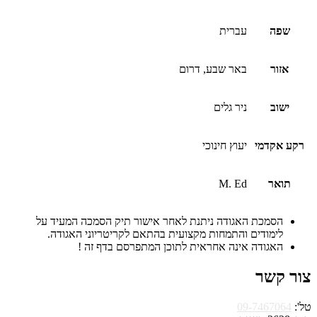
שפה
עברית
אזור
באר שבע, דרום
ישוב
ניר גלים
רקע אקדמי
יעוץ חינוכי
תואר
M. Ed
הסמכת האגודה ניתנת לאחר אישור תיק הסמכה המעיד על
לימודים והתמחות מקצועית בהתאם לקריטריוני האגודה.
האגודה אינה אחראית לתוכן המתפרסם בדף זה !
צור קשר
טל':
09-7467064