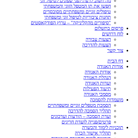
מה חשוב לדעת לפני שפונים לטיפול זוגי
חפשו את תו המטפל הזוגי והמשפחתי
טיפולים זוגיים ומשפחתיים מסובסדים
תחנות ציבוריות לטיפול זוגי ומשפחתי
"סיפורים מהקליניקה" – ערוץ הפודקאסטים
פרסום בתשלום
לוח דרושים
הצעות עבודה
הצעות להדרכה
צור קשר
דף הבית
אודות האגודה
אודות האגודה
הנהלת האגודה
ועדות האגודה
תיעוד הפעילות
מסמכי האגודה
מועמדות להסמכה
הסמכת מטפלים זוגיים ומשפחתיים
תהליך הסמכה להדרכה
ועדת הסמכה – הודעות ועדכונים
פרטים/פנייה לועדת חריגים
תוכניות לימוד והכשרה
תהליך אישור הכרה