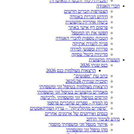
תוכניות לימוד והכשרה מאושרות
חברי האגודה
הצטרפות חברים חדשים
חידוש חברות באגודה
ביטוח אחריות מקצועית
פרסום דף אישי באתר
חפשו את תו המטפל
הטבות נוספות לחברי האגודה
פנייה לועדת אתיקה
סדרות ומפגשי למידה
מדיניות ביטול עסקה
העשרה מקצועית
כנס שנתי 2026
הרצאות מצולמות כנס 2026
כתב עת "מפגשים"
תוכנית שנתית 2025/26
הרצאות מצולמות בטיפול זוגי ומשפחתי
מאמרים מקצועיים בטיפול זוגי ומשפחתי
קורסים בטיפול זוגי ומשפחתי -לרכישה
מן המדף – ספרים שחברים פרסמו
"סיפורים מהקליניקה" – ערוץ הפודקאסטים
כנסים ואירועים של ארגונים אחרים
מידע לציבור הרחב
איתור מטפל זוגי ומשפחתי מוסמך
מהו טיפול זוגי ומשפחתי