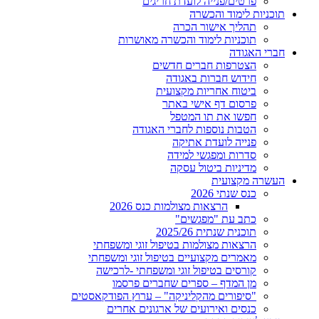
פרטים/פנייה לועדת חריגים
תוכניות לימוד והכשרה
תהליך אישור הכרה
תוכניות לימוד והכשרה מאושרות
חברי האגודה
הצטרפות חברים חדשים
חידוש חברות באגודה
ביטוח אחריות מקצועית
פרסום דף אישי באתר
חפשו את תו המטפל
הטבות נוספות לחברי האגודה
פנייה לועדת אתיקה
סדרות ומפגשי למידה
מדיניות ביטול עסקה
העשרה מקצועית
כנס שנתי 2026
הרצאות מצולמות כנס 2026
כתב עת "מפגשים"
תוכנית שנתית 2025/26
הרצאות מצולמות בטיפול זוגי ומשפחתי
מאמרים מקצועיים בטיפול זוגי ומשפחתי
קורסים בטיפול זוגי ומשפחתי -לרכישה
מן המדף – ספרים שחברים פרסמו
"סיפורים מהקליניקה" – ערוץ הפודקאסטים
כנסים ואירועים של ארגונים אחרים