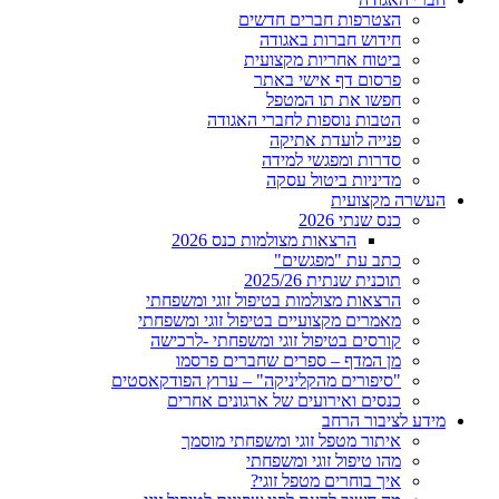
הצטרפות חברים חדשים
חידוש חברות באגודה
ביטוח אחריות מקצועית
פרסום דף אישי באתר
חפשו את תו המטפל
הטבות נוספות לחברי האגודה
פנייה לועדת אתיקה
סדרות ומפגשי למידה
מדיניות ביטול עסקה
העשרה מקצועית
כנס שנתי 2026
הרצאות מצולמות כנס 2026
כתב עת "מפגשים"
תוכנית שנתית 2025/26
הרצאות מצולמות בטיפול זוגי ומשפחתי
מאמרים מקצועיים בטיפול זוגי ומשפחתי
קורסים בטיפול זוגי ומשפחתי -לרכישה
מן המדף – ספרים שחברים פרסמו
"סיפורים מהקליניקה" – ערוץ הפודקאסטים
כנסים ואירועים של ארגונים אחרים
מידע לציבור הרחב
איתור מטפל זוגי ומשפחתי מוסמך
מהו טיפול זוגי ומשפחתי
איך בוחרים מטפל זוגי?