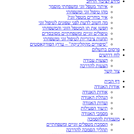
מידע לציבור הרחב
איתור מטפל זוגי ומשפחתי מוסמך
מהו טיפול זוגי ומשפחתי
איך בוחרים מטפל זוגי?
מה חשוב לדעת לפני שפונים לטיפול זוגי
חפשו את תו המטפל הזוגי והמשפחתי
טיפולים זוגיים ומשפחתיים מסובסדים
תחנות ציבוריות לטיפול זוגי ומשפחתי
"סיפורים מהקליניקה" – ערוץ הפודקאסטים
פרסום בתשלום
לוח דרושים
הצעות עבודה
הצעות להדרכה
צור קשר
דף הבית
אודות האגודה
אודות האגודה
הנהלת האגודה
ועדות האגודה
תיעוד הפעילות
מסמכי האגודה
מועמדות להסמכה
הסמכת מטפלים זוגיים ומשפחתיים
תהליך הסמכה להדרכה