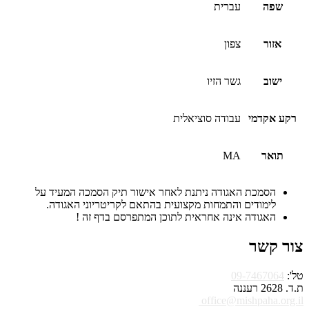
שפה
עברית
אזור
צפון
ישוב
גשר הזיו
רקע אקדמי
עבודה סוציאלית
תואר
MA
הסמכת האגודה ניתנת לאחר אישור תיק הסמכה המעיד על
לימודים והתמחות מקצועית בהתאם לקריטריוני האגודה.
האגודה אינה אחראית לתוכן המתפרסם בדף זה !
צור קשר
טל':
09-7467064
ת.ד. 2628 רעננה
office@mishpaha.org.il