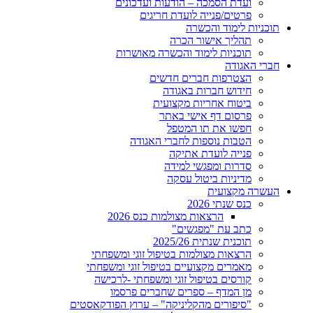
ועדת הסמכה – הודעות ועדכונים
פרטים/פנייה לועדת חריגים
תוכניות לימוד והכשרה
תהליך אישור הכרה
תוכניות לימוד והכשרה מאושרות
חברי האגודה
הצטרפות חברים חדשים
חידוש חברות באגודה
ביטוח אחריות מקצועית
פרסום דף אישי באתר
חפשו את תו המטפל
הטבות נוספות לחברי האגודה
פנייה לועדת אתיקה
סדרות ומפגשי למידה
מדיניות ביטול עסקה
העשרה מקצועית
כנס שנתי 2026
הרצאות מצולמות כנס 2026
כתב עת "מפגשים"
תוכנית שנתית 2025/26
הרצאות מצולמות בטיפול זוגי ומשפחתי
מאמרים מקצועיים בטיפול זוגי ומשפחתי
קורסים בטיפול זוגי ומשפחתי -לרכישה
מן המדף – ספרים שחברים פרסמו
"סיפורים מהקליניקה" – ערוץ הפודקאסטים