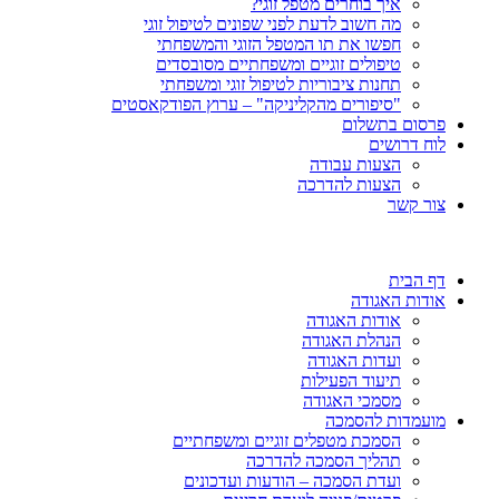
איך בוחרים מטפל זוגי?
מה חשוב לדעת לפני שפונים לטיפול זוגי
חפשו את תו המטפל הזוגי והמשפחתי
טיפולים זוגיים ומשפחתיים מסובסדים
תחנות ציבוריות לטיפול זוגי ומשפחתי
"סיפורים מהקליניקה" – ערוץ הפודקאסטים
פרסום בתשלום
לוח דרושים
הצעות עבודה
הצעות להדרכה
צור קשר
דף הבית
אודות האגודה
אודות האגודה
הנהלת האגודה
ועדות האגודה
תיעוד הפעילות
מסמכי האגודה
מועמדות להסמכה
הסמכת מטפלים זוגיים ומשפחתיים
תהליך הסמכה להדרכה
ועדת הסמכה – הודעות ועדכונים