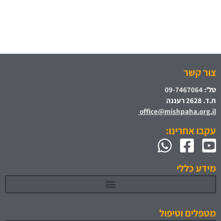
צור קשר
טל':
09-7467064
ת.ד. 2628 רעננה
office@mishpaha.org.il
עקבו אחרינו:
מידע כללי
מטפלים וטיפול