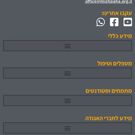
office@mishpaha.org.il
עקבו אחרינו:
מידע כללי
מטפלים וטיפול
מתמחים וסטודנטים
תוכניות לימוד והכשרה מאושרות 1
מידע לחברי האגודה