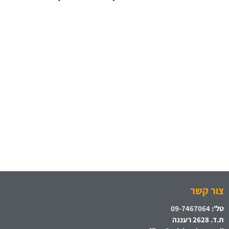
צור קשר
טל':
09-7467064
ת.ד. 2628 רעננה